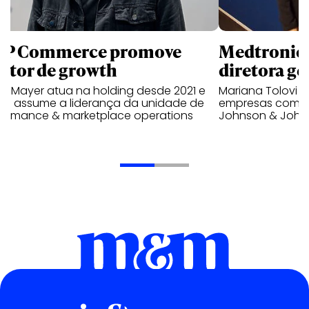
P Commerce promove
Medtronic 
retor de growth
diretora ge
no Mayer atua na holding desde 2021 e
Mariana Tolovi 
ra assume a liderança da unidade de
empresas como A
formance & marketplace operations
Johnson & John