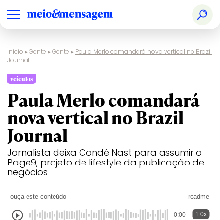
Início
▸
Gente
▸
Gente
▸
Paula Merlo comandará nova vertical no Brazil
Journal
veículos
Paula Merlo comandará
nova vertical no Brazil
Journal
Jornalista deixa Condé Nast para assumir o
Page9, projeto de lifestyle da publicação de
negócios
ouça este conteúdo
readme
1.0x
0:00