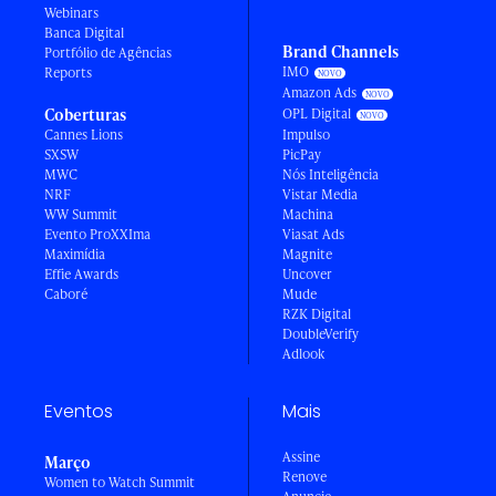
Webinars
Banca Digital
Brand Channels
Portfólio de Agências
IMO
Reports
Amazon Ads
Coberturas
OPL Digital
Cannes Lions
Impulso
SXSW
PicPay
MWC
Nós Inteligência
NRF
Vistar Media
WW Summit
Machina
Evento ProXXIma
Viasat Ads
Maximídia
Magnite
Effie Awards
Uncover
Caboré
Mude
RZK Digital
DoubleVerify
Adlook
Eventos
Mais
Assine
Março
Renove
Women to Watch Summit