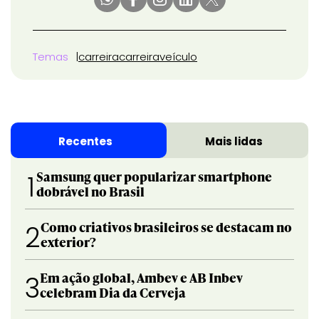
Temas
carreira
carreira
veículo
Recentes
Mais lidas
Samsung quer popularizar smartphone
1
dobrável no Brasil
Como criativos brasileiros se destacam no
2
exterior?
Em ação global, Ambev e AB Inbev
3
celebram Dia da Cerveja