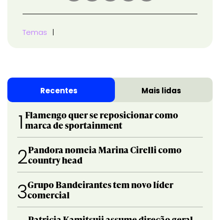
Temas
Recentes
Mais lidas
Flamengo quer se reposicionar como
1
marca de sportainment
Pandora nomeia Marina Cirelli como
2
country head
Grupo Bandeirantes tem novo líder
3
comercial
Patricia Kamitsuji assume direção geral