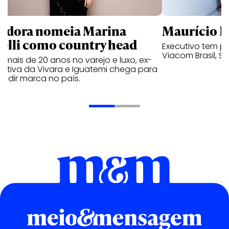
ndora nomeia Marina
Maurício K
relli como country head
Executivo tem pa
Viacom Brasil, So
mais de 20 anos no varejo e luxo, ex-
cutiva da Vivara e Iguatemi chega para
andir marca no país.