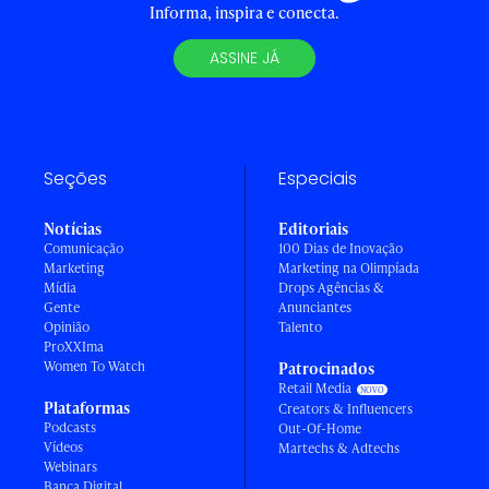
Informa, inspira e conecta.
ASSINE JÁ
Seções
Especiais
Notícias
Editoriais
Comunicação
100 Dias de Inovação
Marketing
Marketing na Olimpíada
Mídia
Drops Agências &
Gente
Anunciantes
Opinião
Talento
ProXXIma
Women To Watch
Patrocinados
Retail Media
Plataformas
Creators & Influencers
Podcasts
Out-Of-Home
Vídeos
Martechs & Adtechs
Webinars
Banca Digital