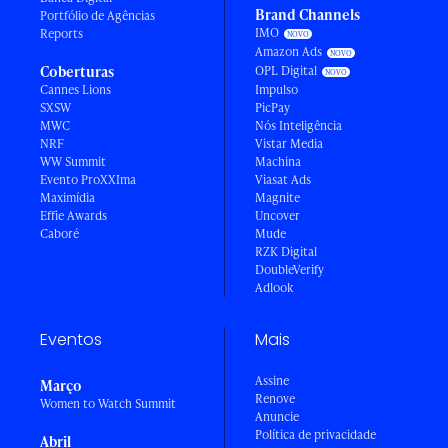
Brand Channels
Portfólio de Agências
IMO
Reports
Amazon Ads
Coberturas
OPL Digital
Cannes Lions
Impulso
SXSW
PicPay
MWC
Nós Inteligência
NRF
Vistar Media
WW Summit
Machina
Evento ProXXIma
Viasat Ads
Maximídia
Magnite
Effie Awards
Uncover
Caboré
Mude
RZK Digital
DoubleVerify
Adlook
Eventos
Mais
Assine
Março
Renove
Women to Watch Summit
Anuncie
Política de privacidade
Abril