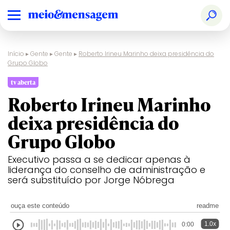
Início
▸
Gente
▸
Gente
▸
Roberto Irineu Marinho deixa presidência do
Grupo Globo
tv aberta
Roberto Irineu Marinho
deixa presidência do
Grupo Globo
Executivo passa a se dedicar apenas à
liderança do conselho de administração e
será substituído por Jorge Nóbrega
ouça este conteúdo
readme
1.0x
0:00