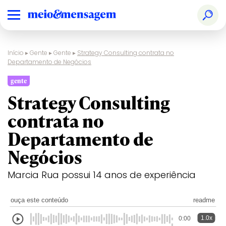
Início
▸
Gente
▸
Gente
▸
Strategy Consulting contrata no
Departamento de Negócios
gente
Strategy Consulting
contrata no
Departamento de
Negócios
Marcia Rua possui 14 anos de experiência
ouça este conteúdo
readme
1.0x
0:00