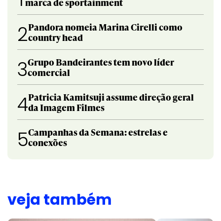
marca de sportainment
Pandora nomeia Marina Cirelli como
2
country head
Grupo Bandeirantes tem novo líder
3
comercial
Patricia Kamitsuji assume direção geral
4
da Imagem Filmes
Campanhas da Semana: estrelas e
5
conexões
veja também