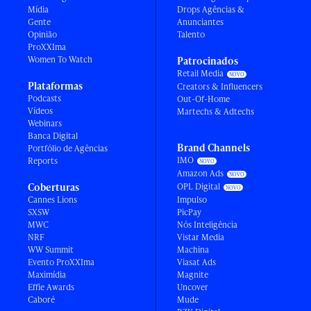
Mídia
Drops Agências &
Gente
Anunciantes
Opinião
Talento
ProXXIma
Women To Watch
Patrocinados
Retail Media
Plataformas
Creators & Influencers
Podcasts
Out-Of-Home
Vídeos
Martechs & Adtechs
Webinars
Banca Digital
Brand Channels
Portfólio de Agências
IMO
Reports
Amazon Ads
Coberturas
OPL Digital
Cannes Lions
Impulso
SXSW
PicPay
MWC
Nós Inteligência
NRF
Vistar Media
WW Summit
Machina
Evento ProXXIma
Viasat Ads
Maximídia
Magnite
Effie Awards
Uncover
Caboré
Mude