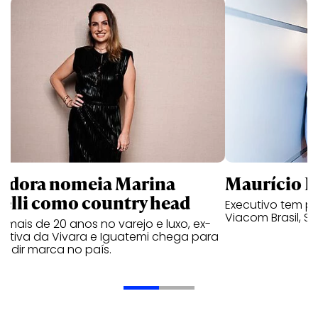
ndora nomeia Marina
Maurício K
relli como country head
Executivo tem pa
Viacom Brasil, So
mais de 20 anos no varejo e luxo, ex-
cutiva da Vivara e Iguatemi chega para
andir marca no país.