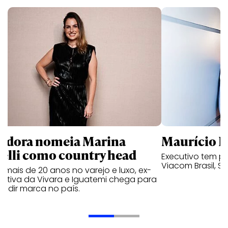
ndora nomeia Marina
Maurício K
relli como country head
Executivo tem pa
Viacom Brasil, So
mais de 20 anos no varejo e luxo, ex-
cutiva da Vivara e Iguatemi chega para
andir marca no país.