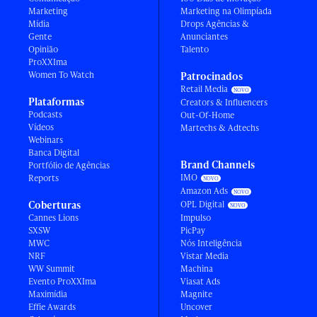
Marketing
Marketing na Olimpíada
Mídia
Drops Agências &
Gente
Anunciantes
Opinião
Talento
ProXXIma
Women To Watch
Patrocinados
Retail Media
Plataformas
Creators & Influencers
Podcasts
Out-Of-Home
Vídeos
Martechs & Adtechs
Webinars
Banca Digital
Brand Channels
Portfólio de Agências
IMO
Reports
Amazon Ads
Coberturas
OPL Digital
Cannes Lions
Impulso
SXSW
PicPay
MWC
Nós Inteligência
NRF
Vistar Media
WW Summit
Machina
Evento ProXXIma
Viasat Ads
Maximídia
Magnite
Effie Awards
Uncover