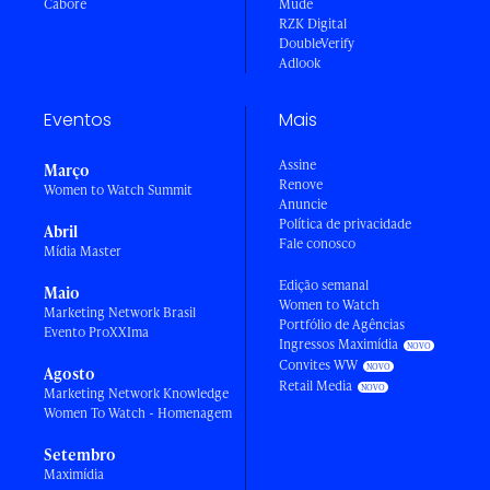
Caboré
Mude
RZK Digital
DoubleVerify
Adlook
Eventos
Mais
Assine
Março
Renove
Women to Watch Summit
Anuncie
Política de privacidade
Abril
Fale conosco
Mídia Master
Edição semanal
Maio
Women to Watch
Marketing Network Brasil
Portfólio de Agências
Evento ProXXIma
Ingressos Maximídia
Convites WW
Agosto
Retail Media
Marketing Network Knowledge
Women To Watch - Homenagem
Setembro
Maximídia