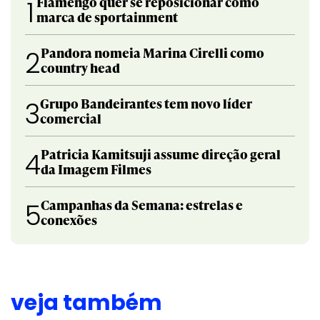
Flamengo quer se reposicionar como
1
marca de sportainment
Pandora nomeia Marina Cirelli como
2
country head
Grupo Bandeirantes tem novo líder
3
comercial
Patricia Kamitsuji assume direção geral
4
da Imagem Filmes
Campanhas da Semana: estrelas e
5
conexões
veja também