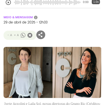
1.0x
0:00
MEIO & MENSAGEM
i
29 de abril de 2025 - 12h33
- A
+ A
Ivete Azzolini e Laila Sol, novas diretoras do Grupo Ric (Créditos: