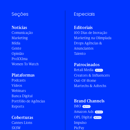
Seções
Especiais
Notícias
Editoriais
Comunicação
100 Dias de Inovação
Marketing
Marketing na Olimpíada
Mídia
Drops Agências &
Gente
Anunciantes
Opinião
Talento
ProXXIma
Women To Watch
Patrocinados
Retail Media
Plataformas
Creators & Influencers
Podcasts
Out-Of-Home
Vídeos
Martechs & Adtechs
Webinars
Banca Digital
Brand Channels
Portfólio de Agências
IMO
Reports
Amazon Ads
Coberturas
OPL Digital
Cannes Lions
Impulso
SXSW
PicPay