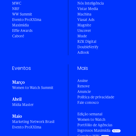
MWC
Nós Inteligência
NRF
Vistar Media
WW Summit
Machina
Evento ProXXIma
Viasat Ads
Maximídia
Magnite
Effie Awards
Uncover
Caboré
Mude
RZK Digital
DoubleVerify
Adlook
Eventos
Mais
Assine
Março
Renove
Women to Watch Summit
Anuncie
Política de privacidade
Abril
Fale conosco
Mídia Master
Edição semanal
Maio
Women to Watch
Marketing Network Brasil
Portfólio de Agências
Evento ProXXIma
Ingressos Maximídia