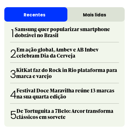
Recentes
Mais lidas
Samsung quer popularizar smartphone
1
dobrável no Brasil
Em ação global, Ambev e AB Inbev
2
celebram Dia da Cerveja
KitKat faz do Rock in Rio plataforma para
3
marca e varejo
Festival Doce Maravilha reúne 13 marcas
4
na sua quarta edição
De Tortuguita a 7Belo: Arcor transforma
5
clássicos em sorvete