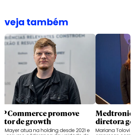
veja também
P Commerce promove
Medtronic 
retor de growth
diretora ge
no Mayer atua na holding desde 2021 e
Mariana Tolovi 