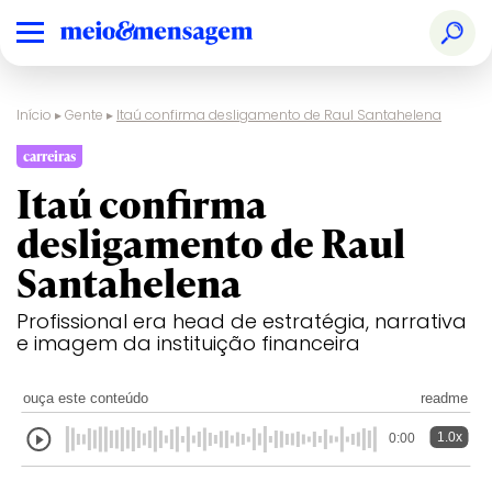
Início
▸
Gente
▸
Itaú confirma desligamento de Raul Santahelena
carreiras
Itaú confirma
desligamento de Raul
Santahelena
Profissional era head de estratégia, narrativa
e imagem da instituição financeira
ouça este conteúdo
readme
1.0x
0:00