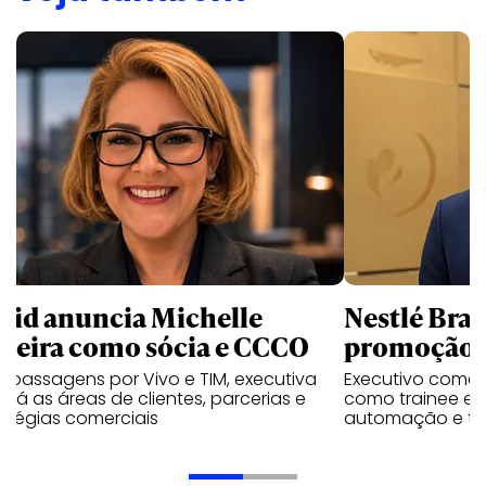
uid anuncia Michelle
Nestlé Bras
rreira como sócia e CCCO
promoção 
 passagens por Vivo e TIM, executiva
Executivo come
rará as áreas de clientes, parcerias e
como trainee e c
atégias comerciais
automação e tra