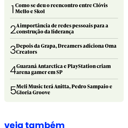
Como se deu o reencontro entre Clóvis
1
Mello e Skol
A importância de redes pessoais para a
2
construção da liderança
Depois da Grapa, Dreamers adiciona Oma
3
Creators
Guaraná Antarctica e PlayStation criam
4
arena gamer em SP
Meli Music terá Anitta, Pedro Sampaio e
5
Gloria Groove
veja também