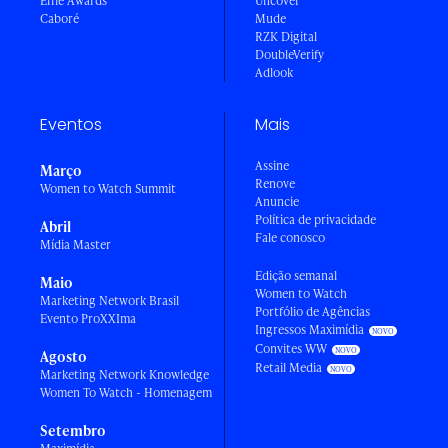
Effie Awards
Uncover
Caboré
Mude
RZK Digital
DoubleVerify
Adlook
Eventos
Mais
Assine
Março
Renove
Women to Watch Summit
Anuncie
Política de privacidade
Abril
Fale conosco
Mídia Master
Edição semanal
Maio
Women to Watch
Marketing Network Brasil
Portfólio de Agências
Evento ProXXIma
Ingressos Maximídia
Convites WW
Agosto
Retail Media
Marketing Network Knowledge
Women To Watch - Homenagem
Setembro