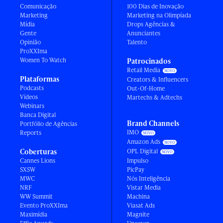
Comunicação
100 Dias de Inovação
Marketing
Marketing na Olimpíada
Mídia
Drops Agências &
Gente
Anunciantes
Opinião
Talento
ProXXIma
Women To Watch
Patrocinados
Retail Media
Plataformas
Creators & Influencers
Podcasts
Out-Of-Home
Vídeos
Martechs & Adtechs
Webinars
Banca Digital
Brand Channels
Portfólio de Agências
IMO
Reports
Amazon Ads
Coberturas
OPL Digital
Cannes Lions
Impulso
SXSW
PicPay
MWC
Nós Inteligência
NRF
Vistar Media
WW Summit
Machina
Evento ProXXIma
Viasat Ads
Maximídia
Magnite