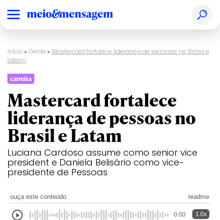
Início
▸
Gente
▸
Mastercard fortalece liderança de pessoas no Brasil e
Latam
carreira
Mastercard fortalece
liderança de pessoas no
Brasil e Latam
Luciana Cardoso assume como senior vice
president e Daniela Belisário como vice-
presidente de Pessoas
ouça este conteúdo
readme
1.0x
0:00