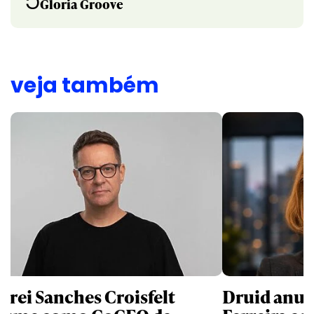
5
Gloria Groove
veja também
drei Sanches Croisfelt
Druid anun