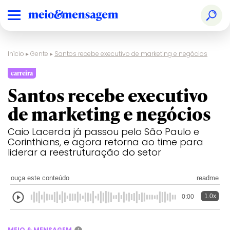
Início
▸
Gente
▸
Santos recebe executivo de marketing e negócios
carreira
Santos recebe executivo
de marketing e negócios
Caio Lacerda já passou pelo São Paulo e
Corinthians, e agora retorna ao time para
liderar a reestruturação do setor
ouça este conteúdo
readme
1.0x
0:00
MEIO & MENSAGEM