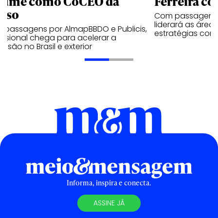
sume como CoCEO da
Ferreira c
kso
Com passagens p
liderará as áreas
 passagens por AlmapBBDO e Publicis,
estratégias come
issional chega para acelerar a
nsão no Brasil e exterior
Informa, inspira e conecta.
ASSINE JÁ