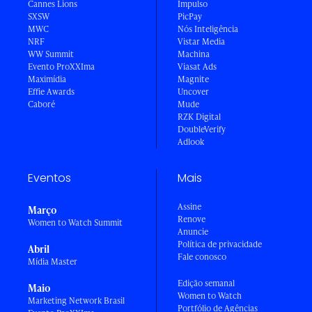
Cannes Lions
Impulso
SXSW
PicPay
MWC
Nós Inteligência
NRF
Vistar Media
WW Summit
Machina
Evento ProXXIma
Viasat Ads
Maximídia
Magnite
Effie Awards
Uncover
Caboré
Mude
RZK Digital
DoubleVerify
Adlook
Eventos
Mais
Assine
Março
Renove
Women to Watch Summit
Anuncie
Política de privacidade
Abril
Fale conosco
Mídia Master
Edição semanal
Maio
Women to Watch
Marketing Network Brasil
Portfólio de Agências