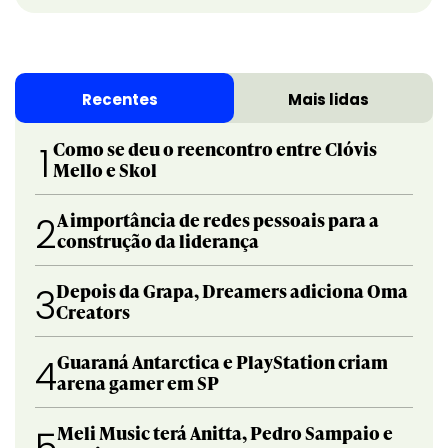
Recentes
Mais lidas
Como se deu o reencontro entre Clóvis
1
Mello e Skol
A importância de redes pessoais para a
2
construção da liderança
Depois da Grapa, Dreamers adiciona Oma
3
Creators
Guaraná Antarctica e PlayStation criam
4
arena gamer em SP
Meli Music terá Anitta, Pedro Sampaio e