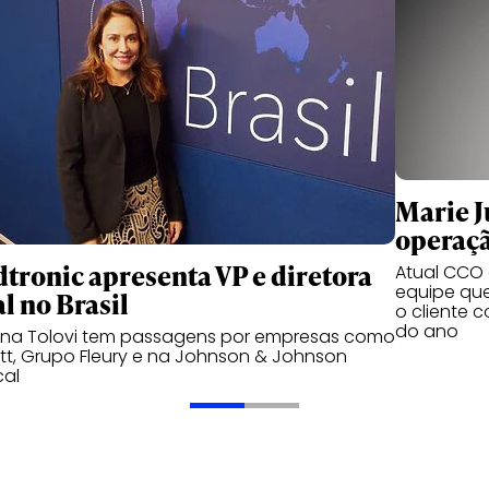
Marie Ju
operaçã
tronic apresenta VP e diretora
Atual CCO d
equipe qu
l no Brasil
o cliente 
do ano
ana Tolovi tem passagens por empresas como
t, Grupo Fleury e na Johnson & Johnson
cal