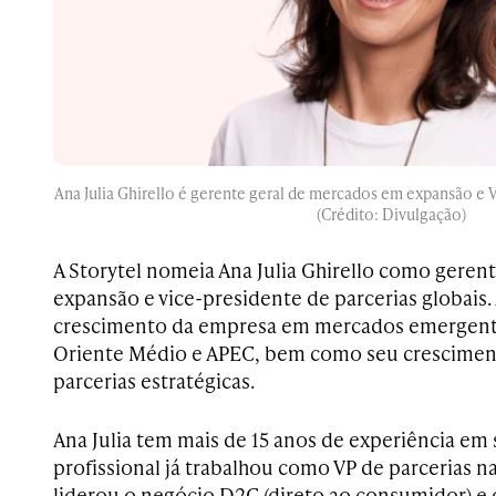
Ana Julia Ghirello é gerente geral de mercados em expansão e VP
(Crédito: Divulgação)
A Storytel nomeia Ana Julia Ghirello como geren
expansão e vice-presidente de parcerias globais. A
crescimento da empresa em mercados emergent
Oriente Médio e APEC, bem como seu cresciment
parcerias estratégicas.
Ana Julia tem mais de 15 anos de experiência em s
profissional já trabalhou como VP de parcerias
liderou o negócio D2C (direto ao consumidor) e 