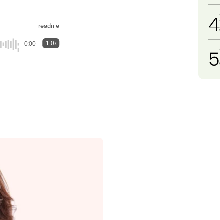
4
readme
1.0x
0:00
5