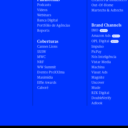
Podcasts
Out-Of-Home
Vídeos
Martechs & Adtechs
Webinars
Banca Digital
Brand Channels
Portfólio de Agências
IMO
Reports
Amazon Ads
Coberturas
OPL Digital
Cannes Lions
Impulso
SXSW
PicPay
MWC
Nós Inteligência
NRF
Vistar Media
WW Summit
Machina
Evento ProXXIma
Viasat Ads
Maximídia
Magnite
Effie Awards
Uncover
Caboré
Mude
RZK Digital
DoubleVerify
Adlook