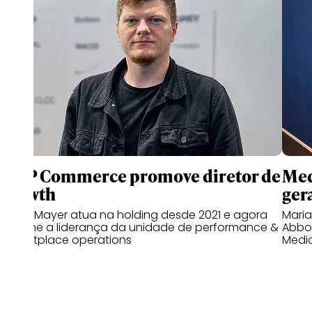
WPP Commerce promove diretor de
Med
growth
gera
Bruno Mayer atua na holding desde 2021 e agora
Mari
assume a liderança da unidade de performance &
Abbot
marketplace operations
Medi