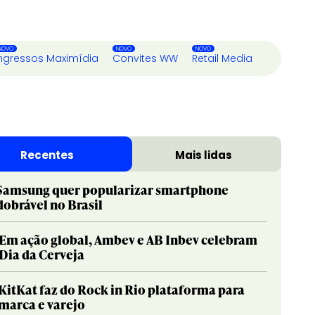
ngressos Maximídia
Convites WW
Retail Media
Recentes
Mais lidas
Samsung quer popularizar smartphone
dobrável no Brasil
Em ação global, Ambev e AB Inbev celebram
Dia da Cerveja
KitKat faz do Rock in Rio plataforma para
marca e varejo