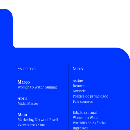
Eventos
Mais
Assine
Março
Renove
Women to Watch Summit
Anuncie
a
Política de privacidade
Abril
Fale conosco
Mídia Master
Edição semanal
Maio
Women to Watch
Marketing Network Brasil
Portfólio de Agências
Evento ProXXIma
Ingressos