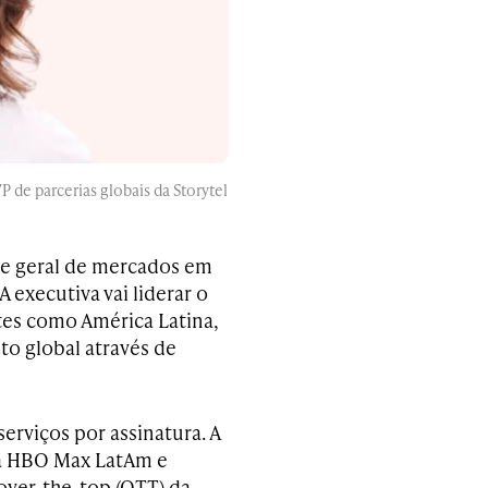
 de parcerias globais da Storytel
te geral de mercados em
 executiva vai liderar o
es como América Latina,
o global através de
erviços por assinatura. A
 na HBO Max LatAm e
over-the-top (OTT) da