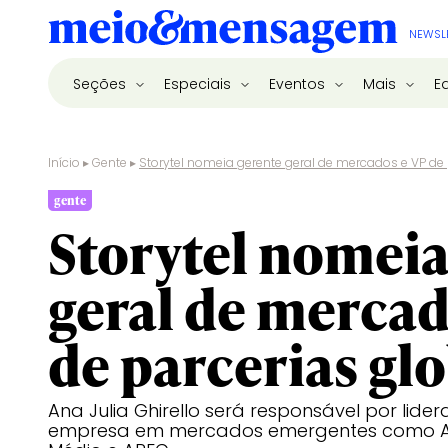
NEWSL
Seções
Especiais
Eventos
Mais
E
Início
▸
Gente
▸
Storytel nomeia gerente geral de mercados e VP de 
gente
Storytel nomeia
geral de mercad
de parcerias gl
Ana Julia Ghirello será responsável por lide
empresa em mercados emergentes como Amé