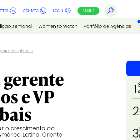
ETTER
CONTATO
LOGIN
ASSINE
I
dição semanal
Women to Watch
Portfólio de Agências
parcerias globais
 gerente
1
os e VP
obais
2
rar o crescimento da
3
rica Latina, Oriente