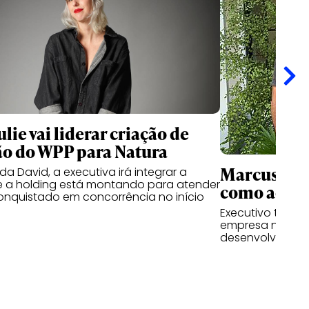
lie vai liderar criação de
o do WPP para Natura
Marcus Cun
a David, a executiva irá integrar a
e a holding está montando para atender
como advis
conquistado em concorrência no início
Executivo tem a 
empresa nas fre
desenvolviment