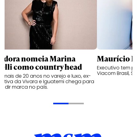
ndora nomeia Marina
Maurício K
relli como country head
Executivo tem pa
Viacom Brasil, So
mais de 20 anos no varejo e luxo, ex-
cutiva da Vivara e Iguatemi chega para
andir marca no país.