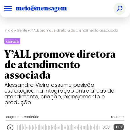
Início
▸
Gente
▸
Y’ALL promove diretora de atendimento associada
carreira
Y’ALL promove diretora
de atendimento
associada
Alessandra Vieira assume posição
estratégica na integração entre áreas de
atendimento, criação, planejamento e
produção
ouça este conteúdo
readme
1.0x
0:00