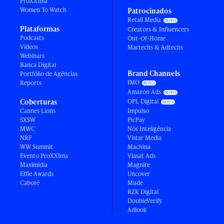
ProXXIma
Women To Watch
Patrocinados
Retail Media
Plataformas
Creators & Influencers
Podcasts
Out-Of-Home
Vídeos
Martechs & Adtechs
Webinars
Banca Digital
Brand Channels
Portfólio de Agências
IMO
Reports
Amazon Ads
Coberturas
OPL Digital
Cannes Lions
Impulso
SXSW
PicPay
MWC
Nós Inteligência
NRF
Vistar Media
WW Summit
Machina
Evento ProXXIma
Viasat Ads
Maximídia
Magnite
Effie Awards
Uncover
Caboré
Mude
RZK Digital
DoubleVerify
Adlook