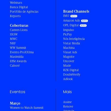
Webinars
Banca Digital
Brand Channels
Portfólio de Agências
IMO
Reports
Amazon Ads
Coberturas
OPL Digital
Cannes Lions
Impulso
SXSW
PicPay
MWC
Nós Inteligência
NRF
Vistar Media
WW Summit
Machina
Evento ProXXIma
Viasat Ads
Maximídia
Magnite
Effie Awards
Uncover
Caboré
Mude
RZK Digital
DoubleVerify
Adlook
Eventos
Mais
Assine
Março
Renove
Women to Watch Summit
Anuncie