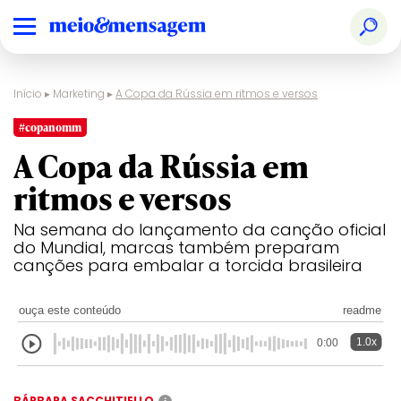
Início
▸
Marketing
▸
A Copa da Rússia em ritmos e versos
#copanomm
A Copa da Rússia em
ritmos e versos
Na semana do lançamento da canção oficial
do Mundial, marcas também preparam
canções para embalar a torcida brasileira
ouça este conteúdo
readme
1.0x
0:00
BÁRBARA SACCHITIELLO