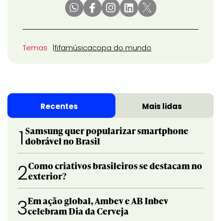
Temas
fifa
música
copa do mundo
Recentes
Mais lidas
Samsung quer popularizar smartphone
1
dobrável no Brasil
Como criativos brasileiros se destacam no
2
exterior?
Em ação global, Ambev e AB Inbev
3
celebram Dia da Cerveja