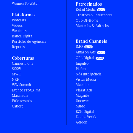
Women To Watch
Patrocinados
Retail Media
Plataformas
Creators & Influencers
Podcasts
Out-Of-Home
Vídeos
Martechs & Adtechs
Webinars
Banca Digital
Brand Channels
Portfólio de Agências
IMO
Reports
Amazon Ads
Coberturas
OPL Digital
Cannes Lions
Impulso
SXSW
PicPay
MWC
Nós Inteligência
NRF
Vistar Media
WW Summit
Machina
Evento ProXXIma
Viasat Ads
Maximídia
Magnite
Effie Awards
Uncover
Caboré
Mude
RZK Digital
DoubleVerify
Adlook