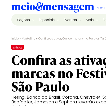
NEWSL
Seções
Especiais
Eventos
Mais
E
Início
▸
Marketing
▸
Confira as ativações de marcas no Festival Tur
música
Confira as ativa
marcas no Festi
São Paulo
Hering, Banco do Brasil, Corona, Chevrolet, S
Beefeater, Jameson e Sephora levarão exper