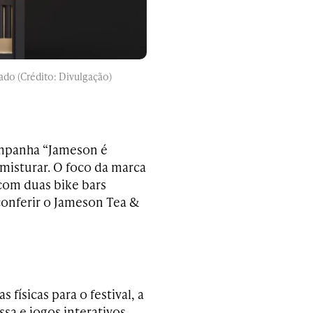
ado (Crédito: Divulgação)
ampanha “Jameson é
 misturar. O foco da marca
 com duas bike bars
conferir o Jameson Tea &
 físicas para o festival, a
sa e jogos interativos