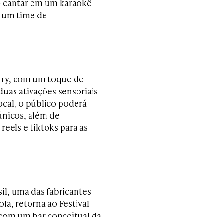
do cantar em um karaokê
m um time de
erry, com um toque de
duas ativações sensoriais
ocal, o público poderá
únicos, além de
reels e tiktoks para as
il, uma das fabricantes
a, retorna ao Festival
 com um bar conceitual da