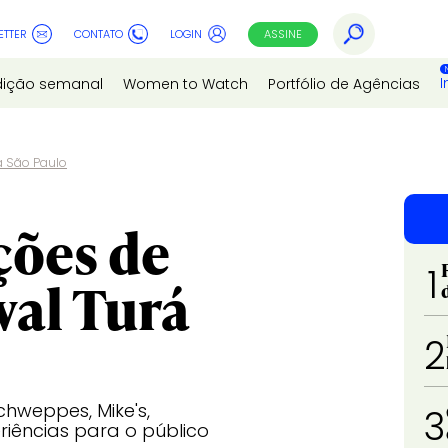
ETTER
CONTATO
LOGIN
ASSINE
I
dição semanal
Women to Watch
Portfólio de Agências
á São Paulo
ções de
1
val Turá
2
chweppes, Mike's,
3
iências para o público