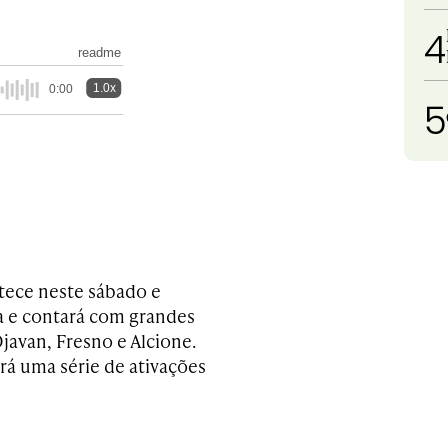
4
readme
1.0x
0:00
5
ntece neste sábado e
a e contará com grandes
Djavan, Fresno e Alcione.
rá uma série de ativações