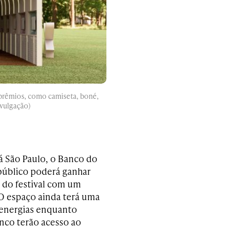
e prêmios, como camiseta, boné,
ivulgação)
á São Paulo, o Banco do
público poderá ganhar
a do festival com um
. O espaço ainda terá uma
 energias enquanto
anco terão acesso ao