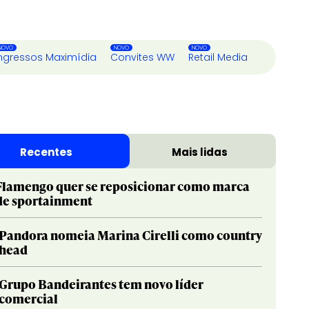
ngressos Maximídia
Convites WW
Retail Media
Recentes
Mais lidas
Flamengo quer se reposicionar como marca
de sportainment
Pandora nomeia Marina Cirelli como country
head
Grupo Bandeirantes tem novo líder
comercial