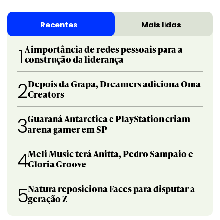
Recentes
Mais lidas
A importância de redes pessoais para a
1
construção da liderança
Depois da Grapa, Dreamers adiciona Oma
2
Creators
Guaraná Antarctica e PlayStation criam
3
arena gamer em SP
Meli Music terá Anitta, Pedro Sampaio e
4
Gloria Groove
Natura reposiciona Faces para disputar a
5
geração Z