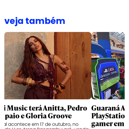
veja também
li Music terá Anitta, Pedro
Guaraná An
mpaio e Gloria Groove
PlayStatio
gamer em 
ival acontece em 17 de outubro, no