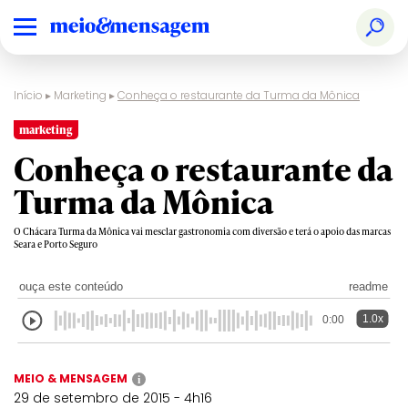
Início
▸
Marketing
▸
Conheça o restaurante da Turma da Mônica
marketing
Conheça o restaurante da
Turma da Mônica
O Chácara Turma da Mônica vai mesclar gastronomia com diversão e terá o apoio das marcas
Seara e Porto Seguro
ouça este conteúdo
readme
1.0x
0:00
MEIO & MENSAGEM
i
29 de setembro de 2015 - 4h16