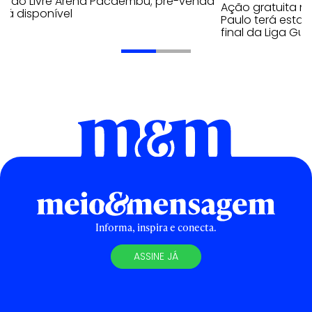
cado Livre Arena Pacaembu; pré-venda
Ação gratuita n
stá disponível
Paulo terá estaç
final da Liga Gu
Informa, inspira e conecta.
ASSINE JÁ