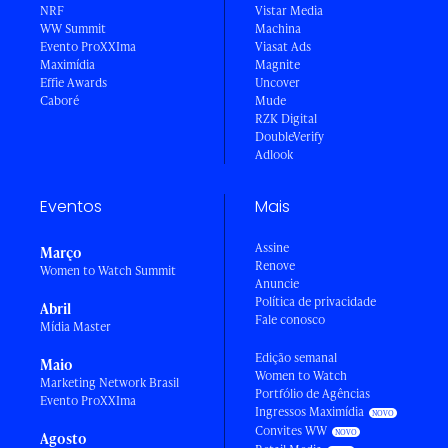
NRF
Vistar Media
WW Summit
Machina
Evento ProXXIma
Viasat Ads
Maximídia
Magnite
Effie Awards
Uncover
Caboré
Mude
RZK Digital
DoubleVerify
Adlook
Eventos
Mais
Assine
Março
Renove
Women to Watch Summit
Anuncie
Política de privacidade
Abril
Fale conosco
Mídia Master
Edição semanal
Maio
Women to Watch
Marketing Network Brasil
Portfólio de Agências
Evento ProXXIma
Ingressos Maximídia
Convites WW
Agosto