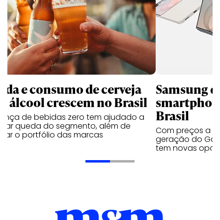
nda e consumo de cerveja
Samsung qu
m álcool crescem no Brasil
smartphone
Brasil
sença de bebidas zero tem ajudado a
urar queda do segmento, além de
Com preços a par
iar o portfólio das marcas
geração do Gala
tem novas opç