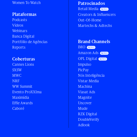
Women To Watch
Patrocinados
Retail Media
Plataformas
Creators & Influencers
Podcasts
Out-Of-Home
Vídeos
Martechs & Adtechs
Webinars
Banca Digital
Brand Channels
Portfólio de Agências
IMO
Reports
Amazon Ads
Coberturas
OPL Digital
Cannes Lions
Impulso
SXSW
PicPay
MWC
Nós Inteligência
NRF
Vistar Media
WW Summit
Machina
Evento ProXXIma
Viasat Ads
Maximídia
Magnite
Effie Awards
Uncover
Caboré
Mude
RZK Digital
DoubleVerify
Adlook