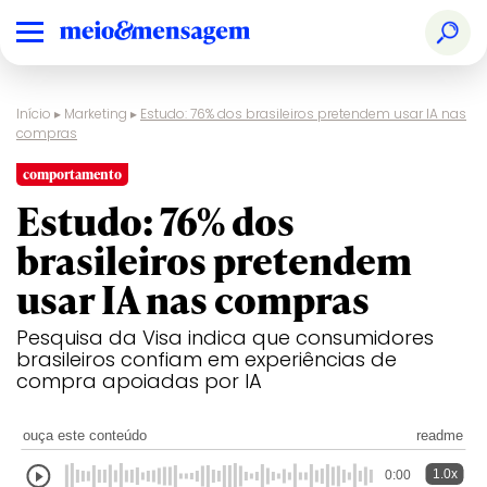
Início
▸
Marketing
▸
Estudo: 76% dos brasileiros pretendem usar IA nas
compras
comportamento
Estudo: 76% dos
brasileiros pretendem
usar IA nas compras
Pesquisa da Visa indica que consumidores
brasileiros confiam em experiências de
compra apoiadas por IA
ouça este conteúdo
readme
1.0x
0:00