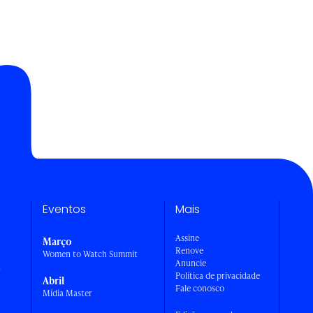
Eventos
Mais
Assine
Março
Renove
Women to Watch Summit
Anuncie
a
Política de privacidade
Abril
Fale conosco
Mídia Master