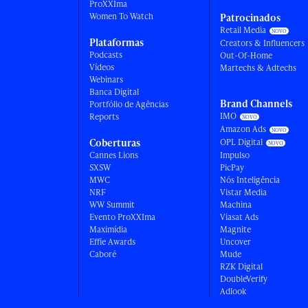
ProXXIma
Women To Watch
Patrocinados
Retail Media
Plataformas
Creators & Influencers
Podcasts
Out-Of-Home
Vídeos
Martechs & Adtechs
Webinars
Banca Digital
Brand Channels
Portfólio de Agências
IMO
Reports
Amazon Ads
Coberturas
OPL Digital
Cannes Lions
Impulso
SXSW
PicPay
MWC
Nós Inteligência
NRF
Vistar Media
WW Summit
Machina
Evento ProXXIma
Viasat Ads
Maximídia
Magnite
Effie Awards
Uncover
Caboré
Mude
RZK Digital
DoubleVerify
Adlook