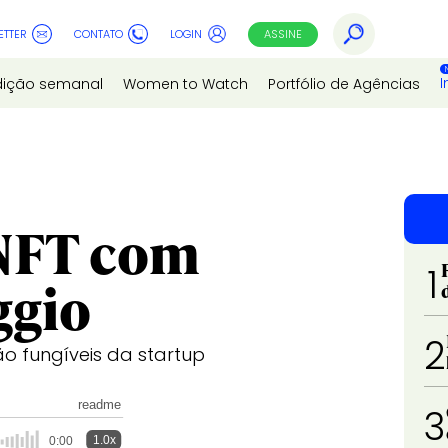
ETTER
CONTATO
LOGIN
ASSINE
I
dição semanal
Women to Watch
Portfólio de Agências
 NFT com
1
ggio
2
o fungíveis da startup
readme
3
1.0x
0:00