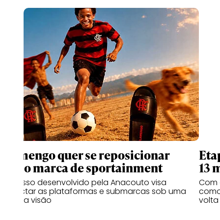
Flamengo quer se reposicionar
Eta
como marca de sportainment
13 
Processo desenvolvido pela Anacouto visa
Com 
conectar as plataformas e submarcas sob uma
como 
mesma visão
volta