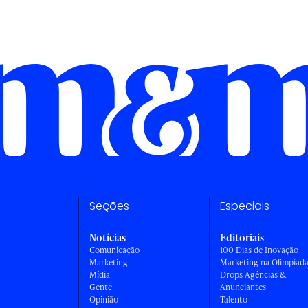
Seções
Especiais
Notícias
Editoriais
Comunicação
100 Dias de Inovação
Marketing
Marketing na Olimpíad
Mídia
Drops Agências &
Gente
Anunciantes
Opinião
Talento