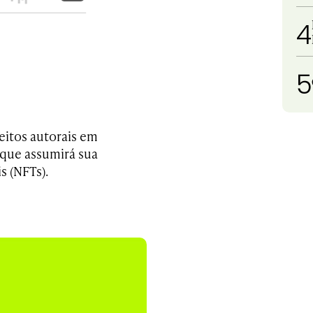
4
5
reitos autorais em
 que assumirá sua
s (NFTs).