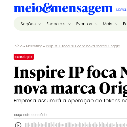
NEWSL
Seções
Especiais
Eventos
Mais
E
Início
▸
Marketing
▸
Inspire IP foca NFT com nova marca Origgio
tecnologia
Inspire IP foca
nova marca Ori
Empresa assumirá a operação de tokens nã
ouça este conteúdo