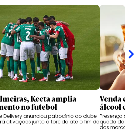
meiras, Keeta amplia
Venda e co
mento no futebol
álcool cres
 Delivery anunciou patrocínio ao clube
Presença de beb
á ativações junto à torcida até o fim de
queda do segmen
das marcas