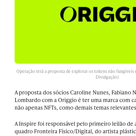
Operação terá a proposta de explorar os tokens não fungíveis 
Divulgação)
A proposta dos sócios Caroline Nunes, Fabiano
Lombardo com a Origgio é ter uma marca com ca
não apenas NFTs, como demais temas relevantes
A Inspire foi responsável pelo primeiro leilão de
quadro Fronteira Físico/Digital, do artista plást