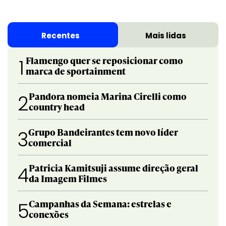
Recentes
Mais lidas
Flamengo quer se reposicionar como
1
marca de sportainment
Pandora nomeia Marina Cirelli como
2
country head
Grupo Bandeirantes tem novo líder
3
comercial
Patricia Kamitsuji assume direção geral
4
da Imagem Filmes
Campanhas da Semana: estrelas e
5
conexões