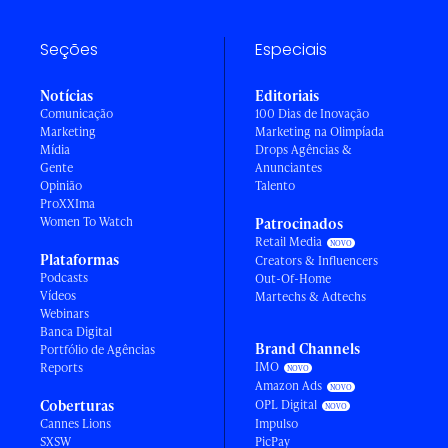
Seções
Especiais
Notícias
Editoriais
Comunicação
100 Dias de Inovação
Marketing
Marketing na Olimpíada
Mídia
Drops Agências &
Gente
Anunciantes
Opinião
Talento
ProXXIma
Women To Watch
Patrocinados
Retail Media
Plataformas
Creators & Influencers
Podcasts
Out-Of-Home
Vídeos
Martechs & Adtechs
Webinars
Banca Digital
Brand Channels
Portfólio de Agências
IMO
Reports
Amazon Ads
Coberturas
OPL Digital
Cannes Lions
Impulso
SXSW
PicPay