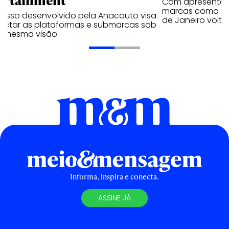
ortainment
Com apresentaçã
marcas como Hei
cesso desenvolvido pela Anacouto visa
de Janeiro volta
ectar as plataformas e submarcas sob
 mesma visão
Informa, inspira e conecta.
ASSINE JÁ