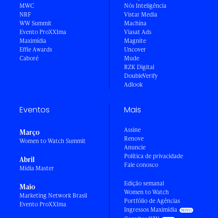
MWC
Nós Inteligência
NRF
Vistar Media
WW Summit
Machina
Evento ProXXIma
Viasat Ads
Maximídia
Magnite
Effie Awards
Uncover
Caboré
Mude
RZK Digital
DoubleVerify
Adlook
Eventos
Mais
Assine
Março
Renove
Women to Watch Summit
Anuncie
Política de privacidade
Abril
Fale conosco
Mídia Master
Edição semanal
Maio
Women to Watch
Marketing Network Brasil
Portfólio de Agências
Evento ProXXIma
Ingressos Maximídia