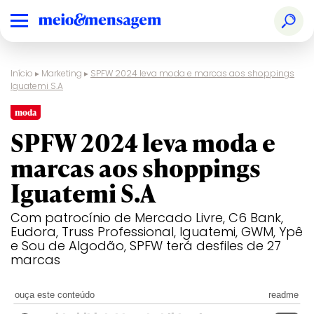
Início
▸
Marketing
▸
SPFW 2024 leva moda e marcas aos shoppings
Iguatemi S.A
moda
SPFW 2024 leva moda e
marcas aos shoppings
Iguatemi S.A
Com patrocínio de Mercado Livre, C6 Bank,
Eudora, Truss Professional, Iguatemi, GWM, Ypê
e Sou de Algodão, SPFW terá desfiles de 27
marcas
ouça este conteúdo
readme