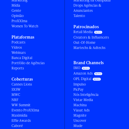
Marketing
Marketing na Olimpíada
Mídia
Drops Agências &
Gente
Anunciantes
Opinião
Talento
ProXXIma
Women To Watch
Patrocinados
Retail Media
Plataformas
Creators & Influencers
Podcasts
Out-Of-Home
Vídeos
Martechs & Adtechs
Webinars
Banca Digital
Brand Channels
Portfólio de Agências
IMO
Reports
Amazon Ads
Coberturas
OPL Digital
Cannes Lions
Impulso
SXSW
PicPay
MWC
Nós Inteligência
NRF
Vistar Media
WW Summit
Machina
Evento ProXXIma
Viasat Ads
Maximídia
Magnite
Effie Awards
Uncover
Caboré
Mude