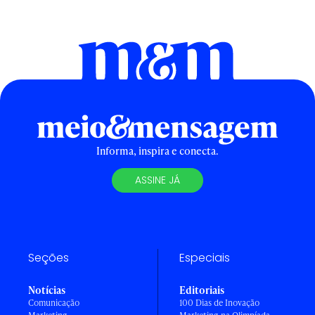
Informa, inspira e conecta.
ASSINE JÁ
Seções
Especiais
Notícias
Editoriais
Comunicação
100 Dias de Inovação