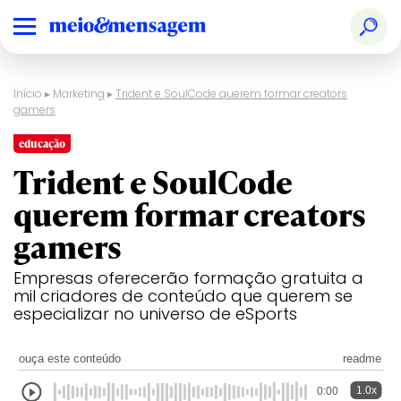
Início
▸
Marketing
▸
Trident e SoulCode querem formar creators
gamers
educação
Trident e SoulCode
querem formar creators
gamers
Empresas oferecerão formação gratuita a
mil criadores de conteúdo que querem se
especializar no universo de eSports
ouça este conteúdo
readme
1.0x
0:00