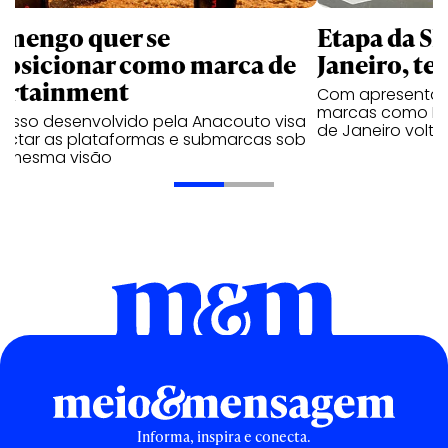
amengo quer se
Etapa da SL
posicionar como marca de
Janeiro, te
ortainment
Com apresentaçã
marcas como Hei
cesso desenvolvido pela Anacouto visa
de Janeiro volta
ectar as plataformas e submarcas sob
 mesma visão
Informa, inspira e conecta.