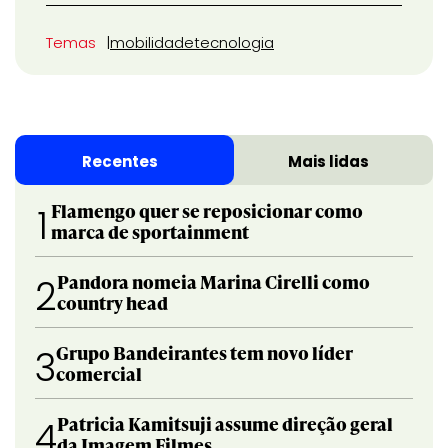
Temas
mobilidade
tecnologia
Recentes
Mais lidas
Flamengo quer se reposicionar como
1
marca de sportainment
Pandora nomeia Marina Cirelli como
2
country head
Grupo Bandeirantes tem novo líder
3
comercial
Patricia Kamitsuji assume direção geral
4
da Imagem Filmes