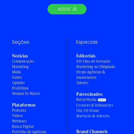
ASSINE JÁ
Seções
Especiais
Notícias
Editoriais
Comunicação
100 Dias de Inovação
Marketing
Marketing na Olimpíada
Mídia
Drops Agências &
Gente
Anunciantes
Opinião
Talento
ProXXIma
Women To Watch
Patrocinados
Retail Media
Plataformas
Creators & Influencers
Podcasts
Out-Of-Home
Vídeos
Martechs & Adtechs
Webinars
Banca Digital
Brand Channels
Portfólio de Agências