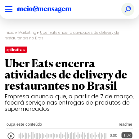
Início
▸
Marketing
▸
Uber Eats encerra atividades de delivery de
restaurantes no Brasil
aplicativos
Uber Eats encerra
atividades de delivery de
restaurantes no Brasil
Empresa anuncia que, a partir de 7 de março,
focará serviço nas entregas de produtos de
supermercados
ouça este conteúdo
readme
1.0x
0:00