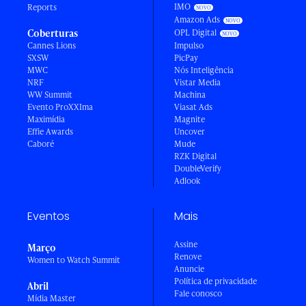
IMO
Reports
Amazon Ads
Coberturas
OPL Digital
Cannes Lions
Impulso
SXSW
PicPay
MWC
Nós Inteligência
NRF
Vistar Media
WW Summit
Machina
Evento ProXXIma
Viasat Ads
Maximídia
Magnite
Effie Awards
Uncover
Caboré
Mude
RZK Digital
DoubleVerify
Adlook
Eventos
Mais
Assine
Março
Renove
Women to Watch Summit
Anuncie
Política de privacidade
Abril
Fale conosco
Mídia Master