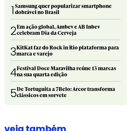
Samsung quer popularizar smartphone
1
dobrável no Brasil
Em ação global, Ambev e AB Inbev
2
celebram Dia da Cerveja
KitKat faz do Rock in Rio plataforma para
3
marca e varejo
Festival Doce Maravilha reúne 13 marcas
4
na sua quarta edição
De Tortuguita a 7Belo: Arcor transforma
5
clássicos em sorvete
veja também