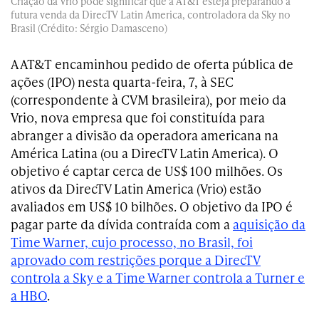
Criação da Vrio pode significar que a AT&T esteja preparando a
futura venda da DirecTV Latin America, controladora da Sky no
Brasil (Crédito: Sérgio Damasceno)
A AT&T encaminhou pedido de oferta pública de
ações (IPO) nesta quarta-feira, 7, à SEC
(correspondente à CVM brasileira), por meio da
Vrio, nova empresa que foi constituída para
abranger a divisão da operadora americana na
América Latina (ou a DirecTV Latin America). O
objetivo é captar cerca de US$ 100 milhões. Os
ativos da DirecTV Latin America (Vrio) estão
avaliados em US$ 10 bilhões. O objetivo da IPO é
pagar parte da dívida contraída com a
aquisição da
Time Warner, cujo processo, no Brasil, foi
aprovado com restrições porque a DirecTV
controla a Sky e a Time Warner controla a Turner e
a HBO
.