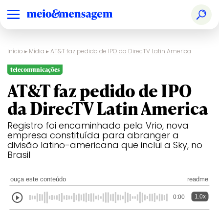
Início
▸
Mídia
▸
AT&T faz pedido de IPO da DirecTV Latin America
telecomunicações
AT&T faz pedido de IPO
da DirecTV Latin America
Registro foi encaminhado pela Vrio, nova
empresa constituída para abranger a
divisão latino-americana que inclui a Sky, no
Brasil
ouça este conteúdo
readme
1.0x
0:00