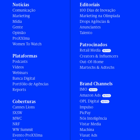
Notícias
Editoriais
Comunicação
100 Dias de Inovação
Marketing
Marketing na Olimpíada
Mídia
Drops Agências &
Gente
Anunciantes
Opinião
Talento
ProXXIma
Women To Watch
Patrocinados
Retail Media
Plataformas
Creators & Influencers
Podcasts
Out-Of-Home
Vídeos
Martechs & Adtechs
Webinars
Banca Digital
Brand Channels
Portfólio de Agências
IMO
Reports
Amazon Ads
Coberturas
OPL Digital
Cannes Lions
Impulso
SXSW
PicPay
MWC
Nós Inteligência
NRF
Vistar Media
WW Summit
Machina
Evento ProXXIma
Viasat Ads