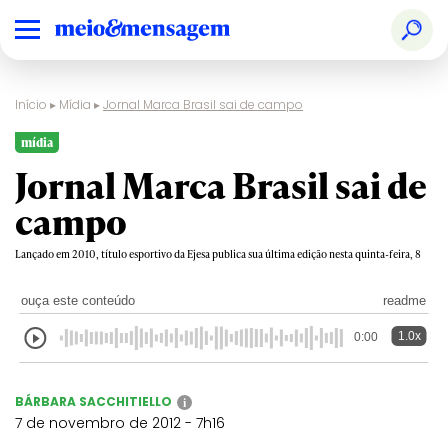
Início
▸
Mídia
▸
Jornal Marca Brasil sai de campo
mídia
Jornal Marca Brasil sai de
campo
Lançado em 2010, título esportivo da Ejesa publica sua última edição nesta quinta-feira, 8
ouça este conteúdo
readme
1.0x
0:00
BÁRBARA SACCHITIELLO
i
7 de novembro de 2012 - 7h16