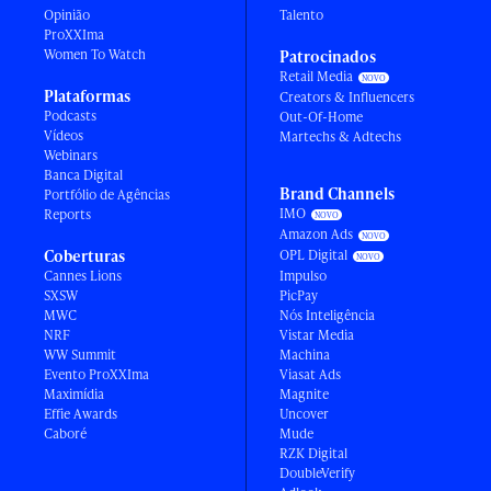
Opinião
Talento
ProXXIma
Women To Watch
Patrocinados
Retail Media
Plataformas
Creators & Influencers
Podcasts
Out-Of-Home
Vídeos
Martechs & Adtechs
Webinars
Banca Digital
Brand Channels
Portfólio de Agências
IMO
Reports
Amazon Ads
Coberturas
OPL Digital
Cannes Lions
Impulso
SXSW
PicPay
MWC
Nós Inteligência
NRF
Vistar Media
WW Summit
Machina
Evento ProXXIma
Viasat Ads
Maximídia
Magnite
Effie Awards
Uncover
Caboré
Mude
RZK Digital
DoubleVerify