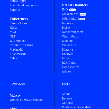
Banca Digital
Brand Channels
Portfólio de Agências
IMO
Reports
Amazon Ads
Coberturas
OPL Digital
Cannes Lions
Impulso
SXSW
PicPay
MWC
Nós Inteligência
NRF
Vistar Media
WW Summit
Machina
Evento ProXXIma
Viasat Ads
Maximídia
Magnite
Effie Awards
Uncover
Caboré
Mude
RZK Digital
DoubleVerify
Adlook
Eventos
Mais
Assine
Março
Renove
Women to Watch Summit
Anuncie
Política de privacidade
Abril