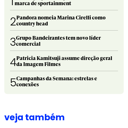
1
marca de sportainment
Pandora nomeia Marina Cirelli como
2
country head
Grupo Bandeirantes tem novo líder
3
comercial
Patricia Kamitsuji assume direção geral
4
da Imagem Filmes
Campanhas da Semana: estrelas e
5
conexões
veja também