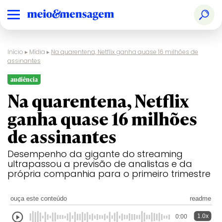
Início
▸
Mídia
▸
Na quarentena, Netflix ganha quase 16 milhões de
assinantes
audiência
Na quarentena, Netflix
ganha quase 16 milhões
de assinantes
Desempenho da gigante do streaming
ultrapassou a previsão de analistas e da
própria companhia para o primeiro trimestre
ouça este conteúdo
readme
1.0x
0:00