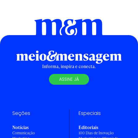
Informa, inspira e conecta.
ASSINE JÁ
Seções
Especiais
Notícias
Editoriais
Comunicação
100 Dias de Inovação