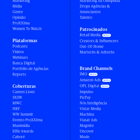
Marketing
Marketing na Olimpíada
Mídia
Drops Agências &
Gente
Anunciantes
Opinião
Talento
ProXXIma
Women To Watch
Patrocinados
Retail Media
Plataformas
Creators & Influencers
Podcasts
Out-Of-Home
Vídeos
Martechs & Adtechs
Webinars
Banca Digital
Brand Channels
Portfólio de Agências
IMO
Reports
Amazon Ads
Coberturas
OPL Digital
Cannes Lions
Impulso
SXSW
PicPay
MWC
Nós Inteligência
NRF
Vistar Media
WW Summit
Machina
Evento ProXXIma
Viasat Ads
Maximídia
Magnite
Effie Awards
Uncover
Caboré
Mude