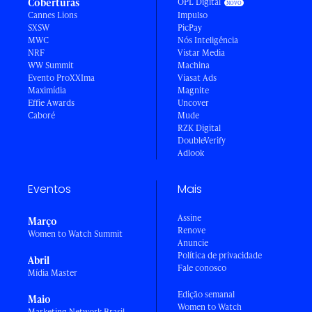
Coberturas
OPL Digital
Cannes Lions
Impulso
SXSW
PicPay
MWC
Nós Inteligência
NRF
Vistar Media
WW Summit
Machina
Evento ProXXIma
Viasat Ads
Maximídia
Magnite
Effie Awards
Uncover
Caboré
Mude
RZK Digital
DoubleVerify
Adlook
Eventos
Mais
Assine
Março
Renove
Women to Watch Summit
Anuncie
Política de privacidade
Abril
Fale conosco
Mídia Master
Edição semanal
Maio
Women to Watch
Marketing Network Brasil