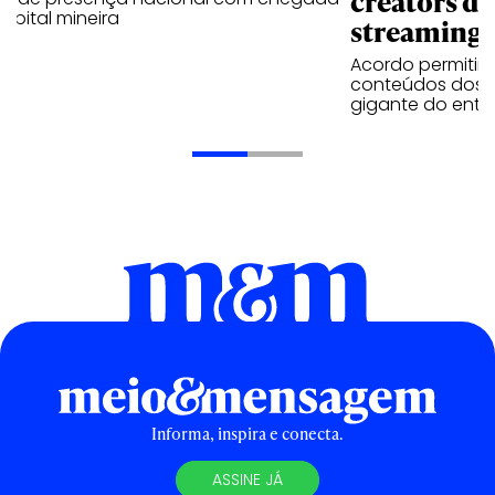
creators do
apital mineira
streaming
Acordo permitirá
conteúdos dos p
gigante do entr
Informa, inspira e conecta.
ASSINE JÁ