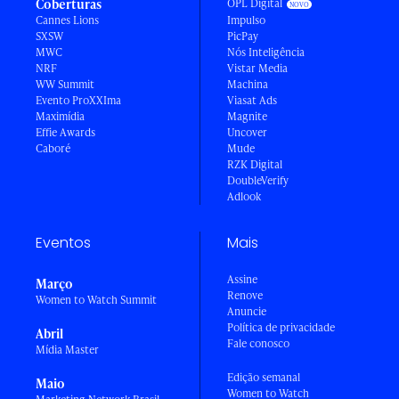
Coberturas
OPL Digital
Cannes Lions
Impulso
SXSW
PicPay
MWC
Nós Inteligência
NRF
Vistar Media
WW Summit
Machina
Evento ProXXIma
Viasat Ads
Maximídia
Magnite
Effie Awards
Uncover
Caboré
Mude
RZK Digital
DoubleVerify
Adlook
Eventos
Mais
Assine
Março
Renove
Women to Watch Summit
Anuncie
Política de privacidade
Abril
Fale conosco
Mídia Master
Edição semanal
Maio
Women to Watch