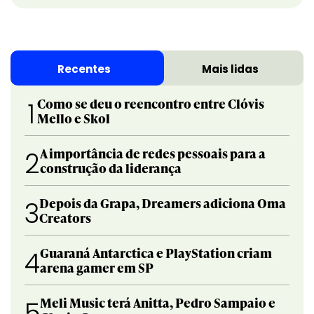
Recentes
Mais lidas
Como se deu o reencontro entre Clóvis
1
Mello e Skol
A importância de redes pessoais para a
2
construção da liderança
Depois da Grapa, Dreamers adiciona Oma
3
Creators
Guaraná Antarctica e PlayStation criam
4
arena gamer em SP
Meli Music terá Anitta, Pedro Sampaio e
5