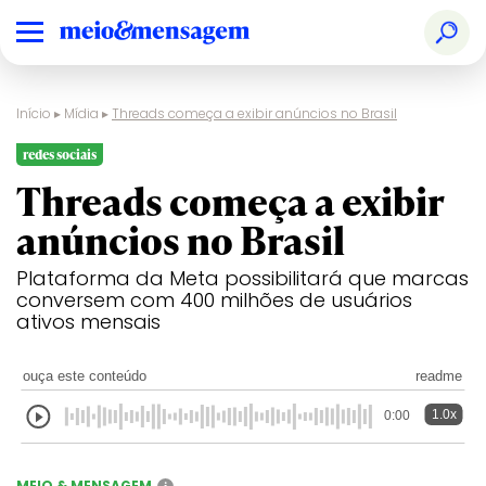
Início
▸
Mídia
▸
Threads começa a exibir anúncios no Brasil
redes sociais
Threads começa a exibir
anúncios no Brasil
Plataforma da Meta possibilitará que marcas
conversem com 400 milhões de usuários
ativos mensais
ouça este conteúdo
readme
1.0x
0:00
MEIO & MENSAGEM