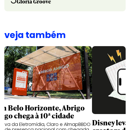
Gloria Groove
veja também
m Belo Horizonte, Abrigo
igo chega à 10ª cidade
Disney lev
iativa da Eletromídia, Claro e AlmapBBDO
ande presença nacional com chegada