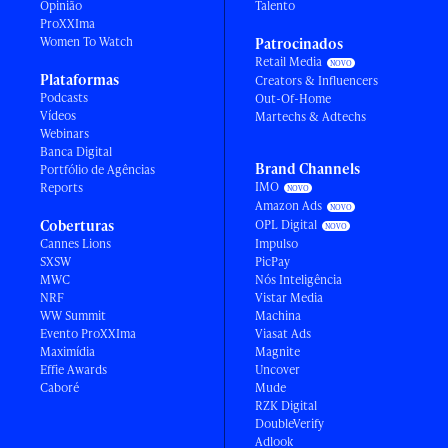
Opinião
Talento
ProXXIma
Women To Watch
Patrocinados
Retail Media
Plataformas
Creators & Influencers
Podcasts
Out-Of-Home
Vídeos
Martechs & Adtechs
Webinars
Banca Digital
Brand Channels
Portfólio de Agências
IMO
Reports
Amazon Ads
Coberturas
OPL Digital
Cannes Lions
Impulso
SXSW
PicPay
MWC
Nós Inteligência
NRF
Vistar Media
WW Summit
Machina
Evento ProXXIma
Viasat Ads
Maximídia
Magnite
Effie Awards
Uncover
Caboré
Mude
RZK Digital
DoubleVerify
Adlook