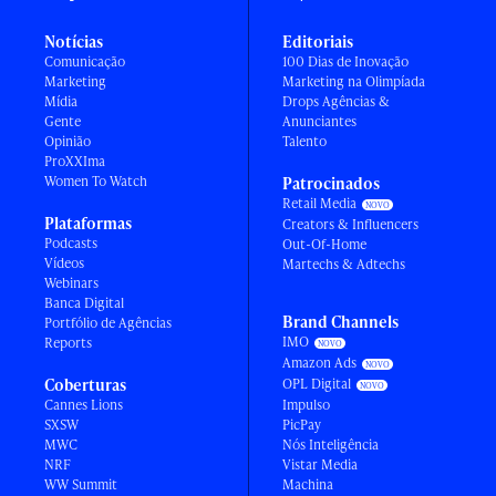
Notícias
Editoriais
Comunicação
100 Dias de Inovação
Marketing
Marketing na Olimpíada
Mídia
Drops Agências &
Gente
Anunciantes
Opinião
Talento
ProXXIma
Women To Watch
Patrocinados
Retail Media
Plataformas
Creators & Influencers
Podcasts
Out-Of-Home
Vídeos
Martechs & Adtechs
Webinars
Banca Digital
Brand Channels
Portfólio de Agências
IMO
Reports
Amazon Ads
Coberturas
OPL Digital
Cannes Lions
Impulso
SXSW
PicPay
MWC
Nós Inteligência
NRF
Vistar Media
WW Summit
Machina