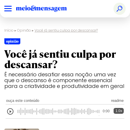
Início
▸
Opinião
▸
Você já sentiu culpa por descansar?
opinião
Você já sentiu culpa por
descansar?
É necessário desafiar essa noção uma vez
que o descanso é componente essencial
para a criatividade e produtividade em geral
ouça este conteúdo
readme
1.0x
0:00