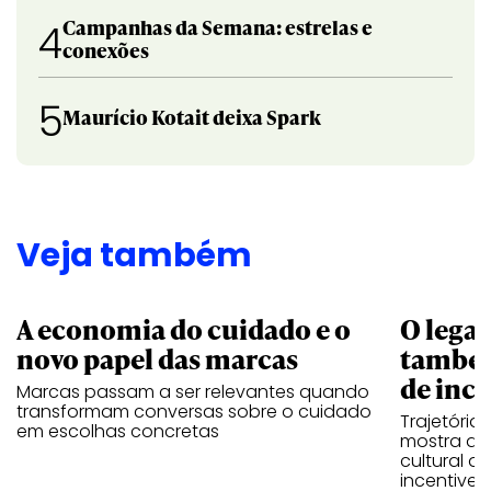
Campanhas da Semana: estrelas e
4
conexões
5
Maurício Kotait deixa Spark
Veja também
A economia do cuidado e o
O legad
novo papel das marcas
também
de ince
Marcas passam a ser relevantes quando
transformam conversas sobre o cuidado
Trajetória
em escolhas concretas
mostra que
cultural 
incentive 