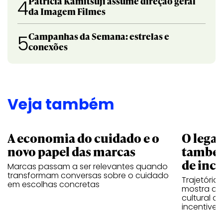
Patricia Kamitsuji assume direção geral
4
da Imagem Filmes
Campanhas da Semana: estrelas e
5
conexões
Veja também
A economia do cuidado e o
O legad
novo papel das marcas
também
de ince
Marcas passam a ser relevantes quando
transformam conversas sobre o cuidado
Trajetória
em escolhas concretas
mostra que
cultural 
incentive 