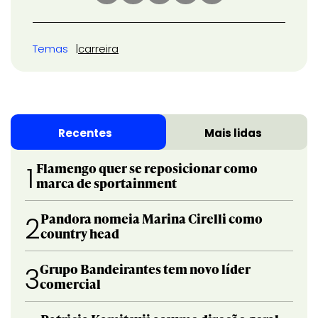
Temas
carreira
Recentes
Mais lidas
Flamengo quer se reposicionar como
1
marca de sportainment
Pandora nomeia Marina Cirelli como
2
country head
Grupo Bandeirantes tem novo líder
3
comercial