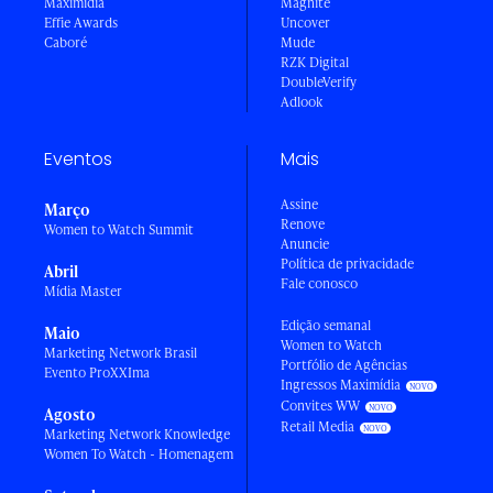
Maximídia
Magnite
Effie Awards
Uncover
Caboré
Mude
RZK Digital
DoubleVerify
Adlook
Eventos
Mais
Assine
Março
Renove
Women to Watch Summit
Anuncie
Política de privacidade
Abril
Fale conosco
Mídia Master
Edição semanal
Maio
Women to Watch
Marketing Network Brasil
Portfólio de Agências
Evento ProXXIma
Ingressos Maximídia
Convites WW
Agosto
Retail Media
Marketing Network Knowledge
Women To Watch - Homenagem