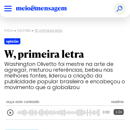
Início
▸
Opinião
▸
W, primeira letra
opinião
W, primeira letra
Washington Olivetto foi mestre na arte de
agregar, misturou referências, bebeu nas
melhores fontes, liderou a criação da
publicidade popular brasileira e encabeçou o
movimento que a globalizou
ouça este conteúdo
readme
1.0x
0:00