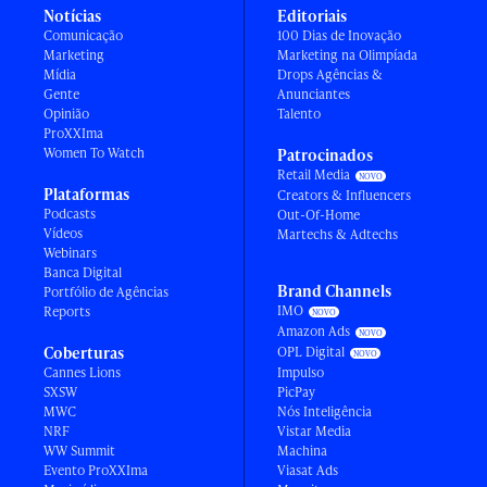
Notícias
Editoriais
Comunicação
100 Dias de Inovação
Marketing
Marketing na Olimpíada
Mídia
Drops Agências &
Gente
Anunciantes
Opinião
Talento
ProXXIma
Women To Watch
Patrocinados
Retail Media
Plataformas
Creators & Influencers
Podcasts
Out-Of-Home
Vídeos
Martechs & Adtechs
Webinars
Banca Digital
Brand Channels
Portfólio de Agências
IMO
Reports
Amazon Ads
Coberturas
OPL Digital
Cannes Lions
Impulso
SXSW
PicPay
MWC
Nós Inteligência
NRF
Vistar Media
WW Summit
Machina
Evento ProXXIma
Viasat Ads