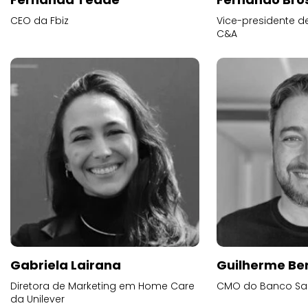
CEO da Fbiz
Vice-presidente 
C&A
Gabriela Lairana
Guilherme Be
Diretora de Marketing em Home Care
CMO do Banco Sa
da Unilever