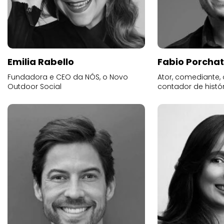
Emilia Rabello
Fabio Porchat
Fundadora e CEO da NÓS, o Novo
Ator, comediante,
Outdoor Social
contador de histó