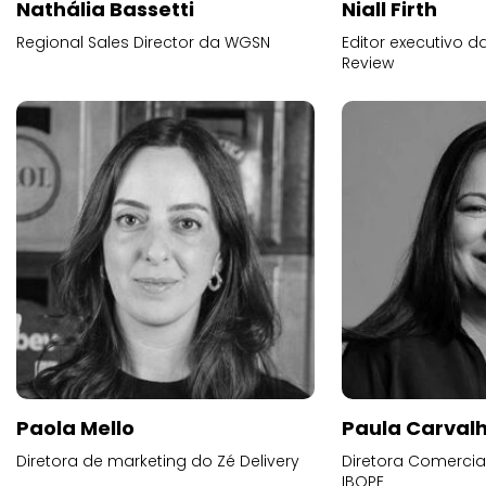
Nathália Bassetti
Niall Firth
Regional Sales Director da WGSN
Editor executivo d
Review
Paola Mello
Paula Carval
Diretora de marketing do Zé Delivery
Diretora Comercial
IBOPE