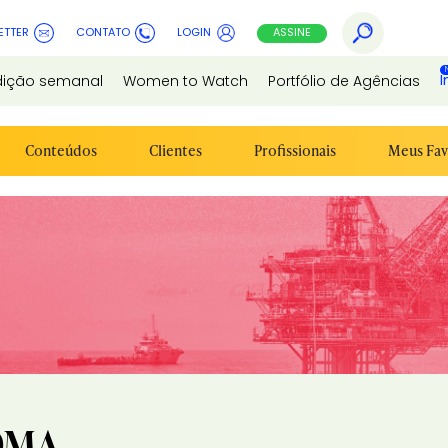
ETTER
CONTATO
LOGIN
ASSINE
I
dição semanal
Women to Watch
Portfólio de Agências
Conteúdos
Clientes
Profissionais
Meus Fav
OMA