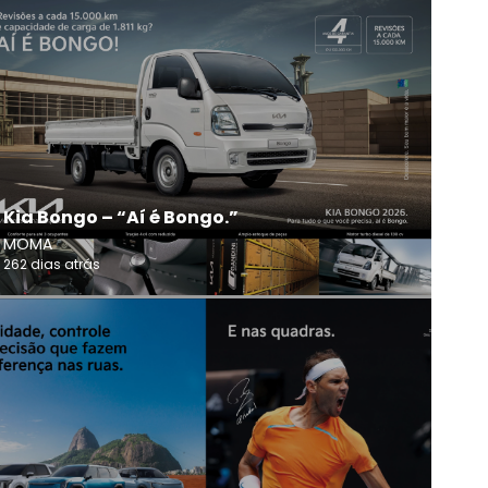
Kia Bongo – “Aí é Bongo.”
MOMA
262 dias atrás