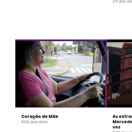
271 dias at
Coração de Mãe
As estra
Mercede
1555 dias atrás
voz