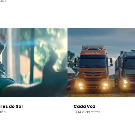
trás
res do Sol
Cada Voz
trás
1934 dias atrás