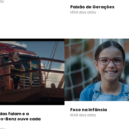
rás
Paixão de Gerações
1459 dias atrás
Foco na Infância
das falam e a
1648 dias atrás
s-Benz ouve cada