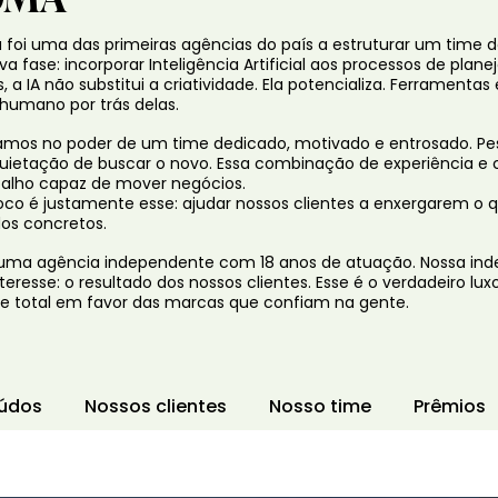
foi uma das primeiras agências do país a estruturar um time de
a fase: incorporar Inteligência Artificial aos processos de plan
, a IA não substitui a criatividade. Ela potencializa. Ferramenta
 humano por trás delas.
amos no poder de um time dedicado, motivado e entrosado. Pe
quietação de buscar o novo. Essa combinação de experiência
alho capaz de mover negócios.
oco é justamente esse: ajudar nossos clientes a enxergarem o
dos concretos.
ma agência independente com 18 anos de atuação. Nossa ind
nteresse: o resultado dos nossos clientes. Esse é o verdadeiro l
de total em favor das marcas que confiam na gente.
údos
Nossos clientes
Nosso time
Prêmios