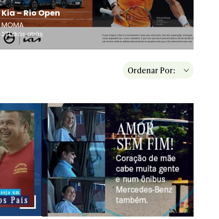
Kia – Rio Open
MOMA
271 dias atrás
Ordenar Por: