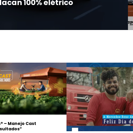
acan 100% elétrico
® – Manejo Cast
sultados”