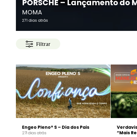
PORSCHE – Lançamento do M
MOMA
271 dias atrás
Filtrar
Engeo Pleno® S – Dia dos Pais
Verdavis
“Mais Re
271 dias atrás