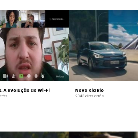
s. A evolução do Wi-Fi
Novo Kia Rio
trás
2343 dias atrás