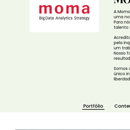
A Moma 
uma nov
Para nós
talento
Acredit
pela in
um trab
Nosso f
resulta
Somos u
único i
liberda
Portfólio
Conte