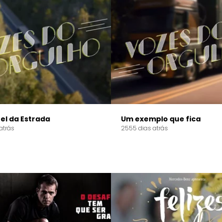
el da Estrada
Um exemplo que fica
atrás
2555 dias atrás