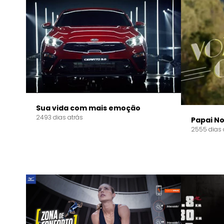
Sua vida com mais emoção
2493 dias atrás
Papai No
2555 dias 