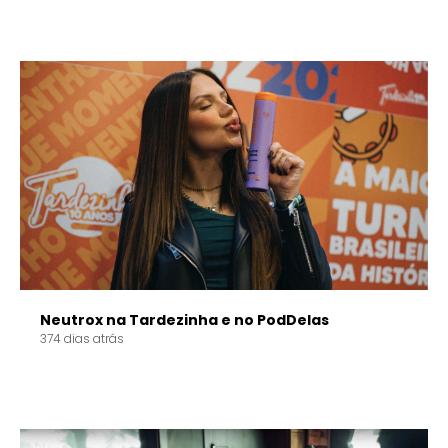
Neutrox na Tardezinha e no PodDelas
374 dias atrás