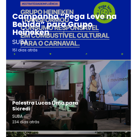
Campanha “Pega Leve na
Bebida” para Grupo
Heineken
SUBA
151 dias atrás
Palestra Lucas Lima para
Sicredi
SUBA
234 dias atrás