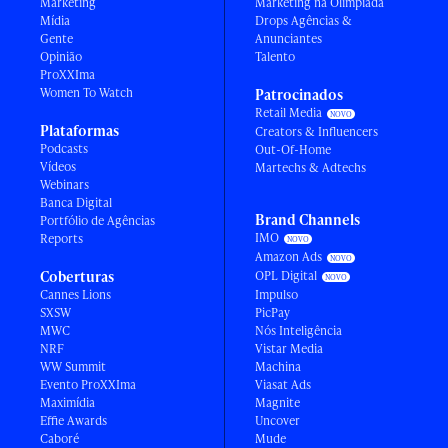
Marketing
Marketing na Olimpíada
Mídia
Drops Agências &
Gente
Anunciantes
Opinião
Talento
ProXXIma
Women To Watch
Patrocinados
Retail Media
Plataformas
Creators & Influencers
Podcasts
Out-Of-Home
Vídeos
Martechs & Adtechs
Webinars
Banca Digital
Brand Channels
Portfólio de Agências
IMO
Reports
Amazon Ads
Coberturas
OPL Digital
Cannes Lions
Impulso
SXSW
PicPay
MWC
Nós Inteligência
NRF
Vistar Media
WW Summit
Machina
Evento ProXXIma
Viasat Ads
Maximídia
Magnite
Effie Awards
Uncover
Caboré
Mude