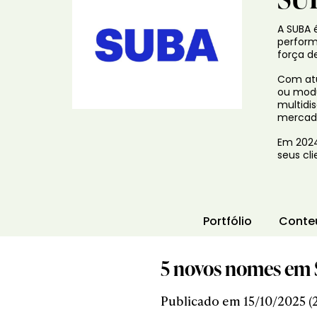
A SUBA 
perform
força d
Com atu
ou modu
multidi
mercad
Em 2024
seus cl
Portfólio
Conte
5 novos nomes em 
Publicado em 15/10/2025 (2