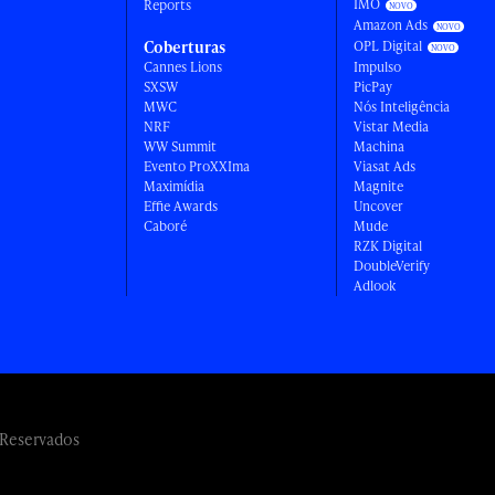
IMO
Reports
Amazon Ads
Coberturas
OPL Digital
Cannes Lions
Impulso
SXSW
PicPay
MWC
Nós Inteligência
NRF
Vistar Media
WW Summit
Machina
Evento ProXXIma
Viasat Ads
Maximídia
Magnite
Effie Awards
Uncover
Caboré
Mude
RZK Digital
DoubleVerify
Adlook
 Reservados