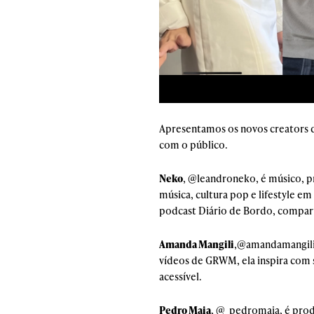
Apresentamos os novos creators q
com o público.
Neko
, @leandroneko, é músico, p
música, cultura pop e lifestyle e
podcast Diário de Bordo, compart
Amanda Mangili
,@
amandamangil
vídeos de GRWM, ela inspira com s
acessível.
Pedro Maia
, @_pedromaia, é prod