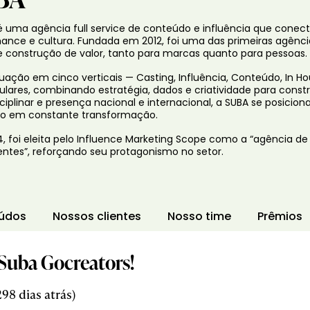
é uma agência full service de conteúdo e influência que conec
ance e cultura. Fundada em 2012, foi uma das primeiras agênci
e construção de valor, tanto para marcas quanto para pessoas.
ação em cinco verticais — Casting, Influência, Conteúdo, In Ho
lares, combinando estratégia, dados e criatividade para const
sciplinar e presença nacional e internacional, a SUBA se posic
o em constante transformação.
, foi eleita pelo Influence Marketing Scope como a “agência de
ientes”, reforçando seu protagonismo no setor.
údos
Nossos clientes
Nosso time
Prêmios
Suba Gocreators!
98 dias atrás)