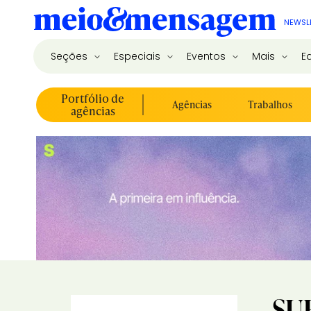
NEWSL
Seções
Especiais
Eventos
Mais
E
Portfólio de
Agências
Trabalhos
agências
SU