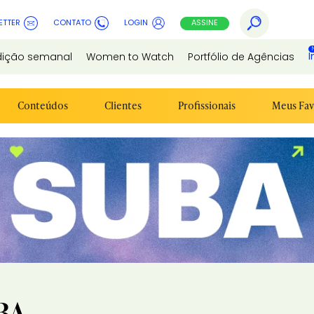
ETTER
CONTATO
LOGIN
ASSINE
I
dição semanal
Women to Watch
Portfólio de Agências
Conteúdos
Clientes
Profissionais
Meus Fav
BA