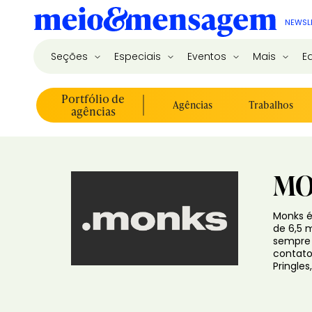
NEWSL
Seções
Especiais
Eventos
Mais
E
Portfólio de
Agências
Trabalhos
agências
MO
Monks é
de 6,5 m
sempre 
contato 
Pringles