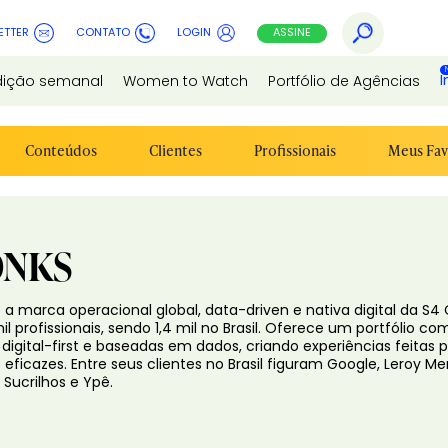
ETTER
CONTATO
LOGIN
ASSINE
I
dição semanal
Women to Watch
Portfólio de Agências
Conteúdos
Clientes
Profissionais
Meus Fav
NKS
 a marca operacional global, data-driven e nativa digital da S
il profissionais, sendo 1,4 mil no Brasil. Oferece um portfólio c
digital-first e baseadas em dados, criando experiências feita
eficazes. Entre seus clientes no Brasil figuram Google, Leroy Merl
, Sucrilhos e Ypê.