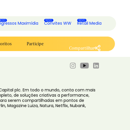
ngressos Maximídia
Convites WW
Retail Media
oritos
Participe
Compartilhar
4 Capital plc. Em todo o mundo, conta com mais
ompleto, de soluções criativas a performance,
s para serem compartilhadas em pontos de
in, Magazine Luiza, Natura, Netflix, Nubank,