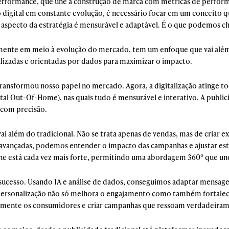
rformance, que une a construção de marca com métricas de perform
digital em constante evolução, é necessário focar em um conceito que
a aspecto da estratégia é mensurável e adaptável. É o que podemos c
lmente em meio à evolução do mercado, tem um enfoque que vai alé
alizadas e orientadas por dados para maximizar o impacto.
ansformou nosso papel no mercado. Agora, a digitalização atinge to
l Out-Of-Home), nas quais tudo é mensurável e interativo. A public
 com precisão.
ai além do tradicional. Não se trata apenas de vendas, mas de criar 
vançadas, podemos entender o impacto das campanhas e ajustar est
line está cada vez mais forte, permitindo uma abordagem 360º que un
 sucesso. Usando IA e análise de dados, conseguimos adaptar mensage
e personalização não só melhora o engajamento como também fortale
mente os consumidores e criar campanhas que ressoam verdadeiram