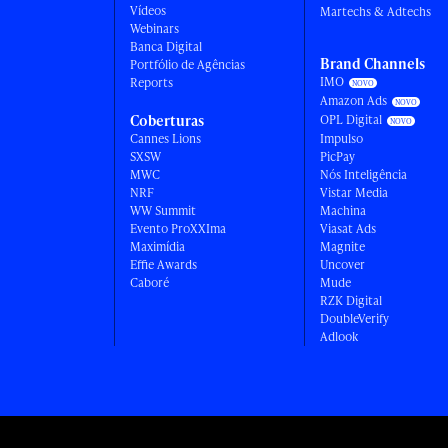
Vídeos
Martechs & Adtechs
Webinars
Banca Digital
Brand Channels
Portfólio de Agências
IMO
Reports
Amazon Ads
Coberturas
OPL Digital
Cannes Lions
Impulso
SXSW
PicPay
MWC
Nós Inteligência
NRF
Vistar Media
WW Summit
Machina
Evento ProXXIma
Viasat Ads
Maximídia
Magnite
Effie Awards
Uncover
Caboré
Mude
RZK Digital
DoubleVerify
Adlook