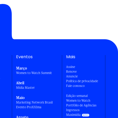
Eventos
Mais
Assine
Março
Renove
Women to Watch Summit
Anuncie
a
Política de privacidade
Abril
Fale conosco
Mídia Master
Edição semanal
Maio
Women to Watch
Marketing Network Brasil
Portfólio de Agências
Evento ProXXIma
Ingressos
Maximídia
Agosto