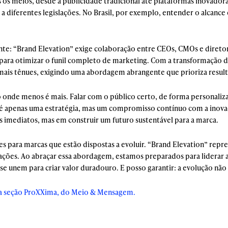
 os meios, desde a publicidade tradicional até plataformas inovador
a diferentes legislações. No Brasil, por exemplo, entender o alcance 
: “Brand Elevation” exige colaboração entre CEOs, CMOs e diretore
 para otimizar o funil completo de marketing. Com a transformação dig
mais tênues, exigindo uma abordagem abrangente que prioriza resul
onde menos é mais. Falar com o público certo, de forma personaliza
o é apenas uma estratégia, mas um compromisso contínuo com a inova
s imediatos, mas em construir um futuro sustentável para a marca.
es para marcas que estão dispostas a evoluir. “Brand Elevation” repr
 ações. Ao abraçar essa abordagem, estamos preparados para liderar 
 se unem para criar valor duradouro. E posso garantir: a evolução não 
na seção ProXXima, do Meio & Mensagem.