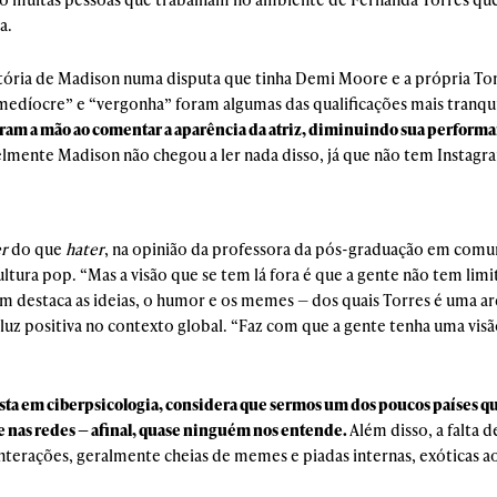
a.
vitória de Madison numa disputa que tinha Demi Moore e a própria T
edíocre” e “vergonha” foram algumas das qualificações mais tranquil
ram a mão ao comentar a aparência da atriz, diminuindo sua performan
elmente Madison não chegou a ler nada disso, já que não tem Insta
er
do que
hater
, na opinião da professora da pós-graduação em comun
ultura pop. “Mas a visão que se tem lá fora é que a gente não tem lim
m destaca as ideias, o humor e os memes — dos quais Torres é uma 
a luz positiva no contexto global. “Faz com que a gente tenha uma vis
lista em ciberpsicologia, considera que sermos um dos poucos países q
e nas redes — afinal, quase ninguém nos entende.
Além disso, a falta 
interações, geralmente cheias de memes e piadas internas, exóticas a