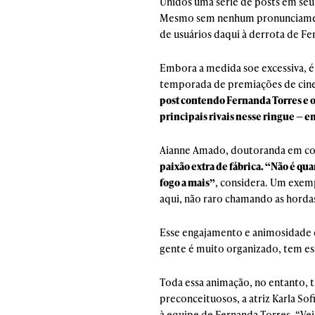
Unidos uma série de posts em seu 
Mesmo sem nenhum pronunciamento 
de usuários daqui à derrota de Fe
Embora a medida soe excessiva, é
temporada de premiações de cinem
post contendo Fernanda Torres e o 
principais rivais nesse ringue — e
Aianne Amado, doutoranda em comu
paixão extra de fábrica. “Não é qu
fogo a mais”
, considera. Um exemp
aqui, não raro chamando as horda
Esse engajamento e animosidade d
gente é muito organizado, tem es
Toda essa animação, no entanto, 
preconceituosos, a atriz Karla Sof
à equipe de Fernanda Torres. “Ve