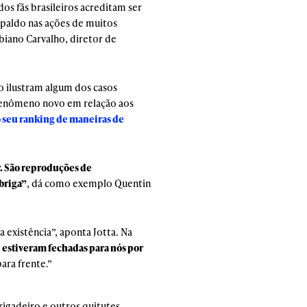
os fãs brasileiros acreditam ser
paldo nas ações de muitos
abiano Carvalho, diretor de
o ilustram algum dos casos
 fenômeno novo em relação aos
o seu ranking de maneiras de
. São reproduções de
briga”
, dá como exemplo Quentin
 existência”, aponta Jotta. Na
 estiveram fechadas para nós por
ra frente.”
rigadeiro e outros quitutes