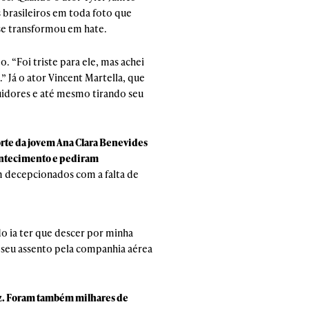
brasileiros em toda foto que
 se transformou em hate.
 “Foi triste para ele, mas achei
” Já o ator Vincent Martella, que
idores e até mesmo tirando seu
orte da jovem Ana Clara Benevides
contecimento e pediram
am decepcionados com a falta de
o ia ter que descer por minha
 seu assento pela companhia aérea
riz. Foram também milhares de