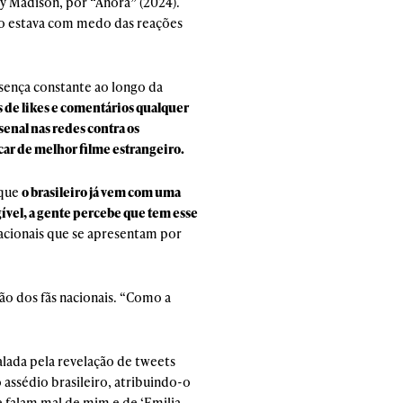
ey Madison, por “Anora” (2024).
ão estava com medo das reações
sença constante ao longo da
de likes e comentários qualquer
enal nas redes contra os
car de melhor filme estrangeiro.
 que
o brasileiro já vem com uma
gível, a gente percebe que tem esse
nacionais que se apresentam por
ão dos fãs nacionais. “Como a
lada pela revelação de tweets
 assédio brasileiro, atribuindo-o
 falam mal de mim e de ‘Emilia