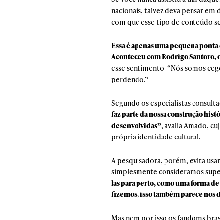
nacionais, talvez deva pensar em 
com que esse tipo de conteúdo se 
Essa é apenas uma pequena ponta do
Aconteceu com Rodrigo Santoro, o 
esse sentimento: “Nós somos ceg
perdendo.”
Segundo os especialistas consult
faz parte da nossa construção hist
desenvolvidas”
, avalia Amado, cu
própria identidade cultural.
A pesquisadora, porém, evita usar
simplesmente consideramos super
las para perto, como uma forma de
fizemos, isso também parece nos da
Mas nem por isso os fandoms bras