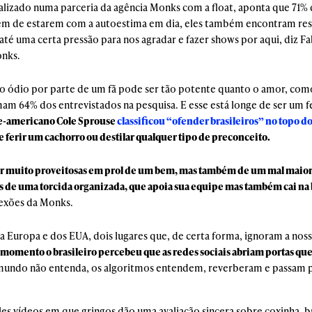
ealizado numa parceria da agência Monks com a float, aponta que 71% d
lém de estarem com a autoestima em dia, eles também encontram res
 até uma certa pressão para nos agradar e fazer shows por aqui, diz F
onks.
 o ódio por parte de um fã pode ser tão potente quanto o amor, com
rmam 64% dos entrevistados na pesquisa. E esse está longe de ser um
rte-americano Cole Sprouse
classificou “ofender brasileiros” no topo d
e ferir um cachorro ou destilar qualquer tipo de preconceito.
 muito proveitosas em prol de um bem, mas também de um mal maior
de uma torcida organizada, que apoia sua equipe mas também cai na 
nexões da Monks.
Europa e dos EUA, dois lugares que, de certa forma, ignoram a nossa
momento o brasileiro percebeu que as redes sociais abriam portas que
mundo não entenda, os algoritmos entendem, reverberam e passam pa
les vídeos em que gringos dão uma avaliação sincera sobre coxinha, b