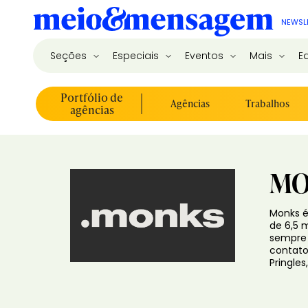
NEWSL
Seções
Especiais
Eventos
Mais
E
Portfólio de
Agências
Trabalhos
agências
MO
Monks é
de 6,5 m
sempre 
contato 
Pringles