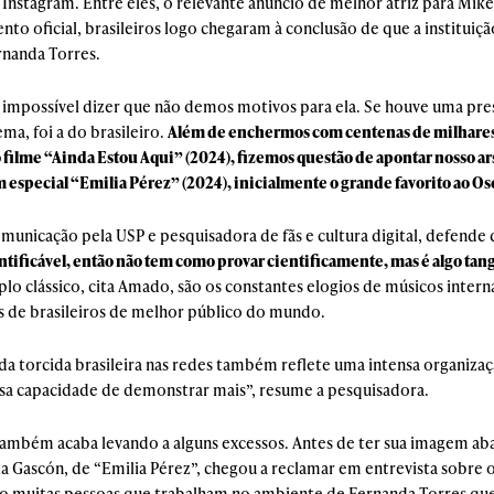
Instagram. Entre eles, o relevante anúncio de melhor atriz para Mik
oficial, brasileiros logo chegaram à conclusão de que a instituiç
rnanda Torres.
 impossível dizer que não demos motivos para ela. Se houve uma pre
a, foi a do brasileiro.
Além de enchermos com centenas de milhares 
filme “Ainda Estou Aqui” (2024), fizemos questão de apontar nosso ars
m especial “Emilia Pérez” (2024), inicialmente o grande favorito ao Os
nicação pela USP e pesquisadora de fãs e cultura digital, defende
antificável, então não tem como provar cientificamente, mas é algo tan
lo clássico, cita Amado, são os constantes elogios de músicos inter
s de brasileiros de melhor público do mundo.
a torcida brasileira nas redes também reflete uma intensa organizaç
sa capacidade de demonstrar mais”, resume a pesquisadora.
também acaba levando a alguns excessos. Antes de ter sua imagem aba
ia Gascón, de “Emilia Pérez”, chegou a reclamar em entrevista sobre o
jo muitas pessoas que trabalham no ambiente de Fernanda Torres que