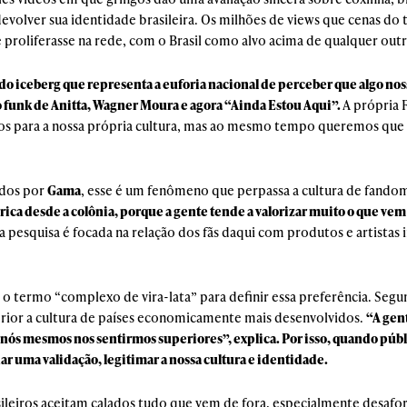
devolver sua identidade brasileira. Os milhões de views que cenas d
proliferasse na rede, com o Brasil como alvo acima de qualquer outr
 iceberg que representa a euforia nacional de perceber que algo nosso
funk de Anitta, Wagner Moura e agora “Ainda Estou Aqui”.
A própria 
os para a nossa própria cultura, mas ao mesmo tempo queremos que 
ados por
Gama
, esse é um fenômeno que perpassa a cultura de fandom
órica desde a colônia, porque a gente tende a valorizar muito o que v
ja pesquisa é focada na relação dos fãs daqui com produtos e artistas 
 o termo “complexo de vira-lata” para definir essa preferência. Segun
ior a cultura de países economicamente mais desenvolvidos.
“A gent
 nós mesmos nos sentirmos superiores”, explica. Por isso, quando públ
r uma validação, legitimar a nossa cultura e identidade.
ileiros aceitam calados tudo que vem de fora, especialmente desafo