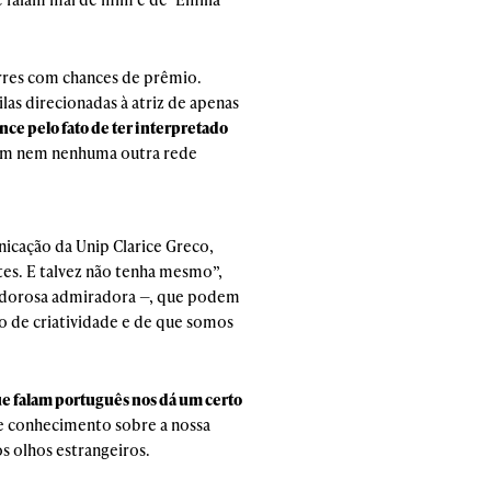
orres com chances de prêmio.
as direcionadas à atriz de apenas
ce pelo fato de ter interpretado
gram nem nenhuma outra rede
icação da Unip Clarice Greco,
ites. E talvez não tenha mesmo”,
ardorosa admiradora —, que podem
ão de criatividade e de que somos
ue falam português nos dá um certo
de conhecimento sobre a nossa
os olhos estrangeiros.