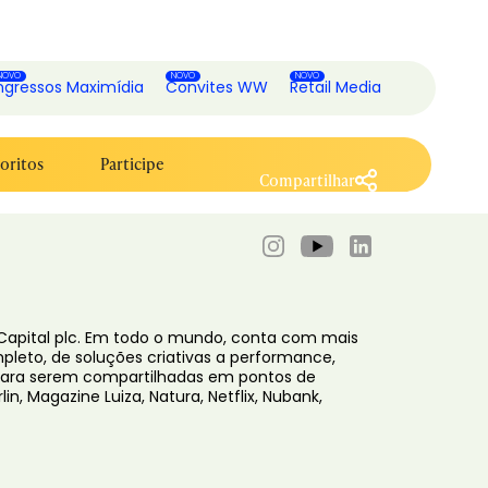
ngressos Maximídia
Convites WW
Retail Media
oritos
Participe
Compartilhar
4 Capital plc. Em todo o mundo, conta com mais
ompleto, de soluções criativas a performance,
s para serem compartilhadas em pontos de
in, Magazine Luiza, Natura, Netflix, Nubank,