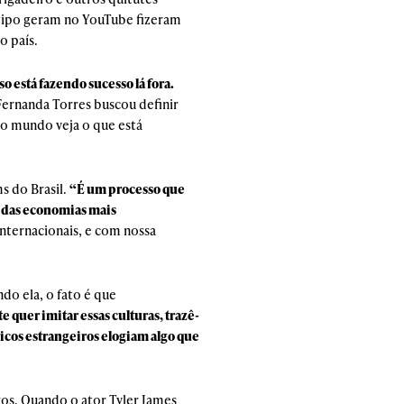
o tipo geram no YouTube fizeram
o país.
 está fazendo sucesso lá fora.
Fernanda Torres buscou definir
o mundo veja o que está
s do Brasil.
“É um processo que
em das economias mais
internacionais, e com nossa
do ela, o fato é que
e quer imitar essas culturas, trazê-
icos estrangeiros elogiam algo que
ros. Quando o ator Tyler James