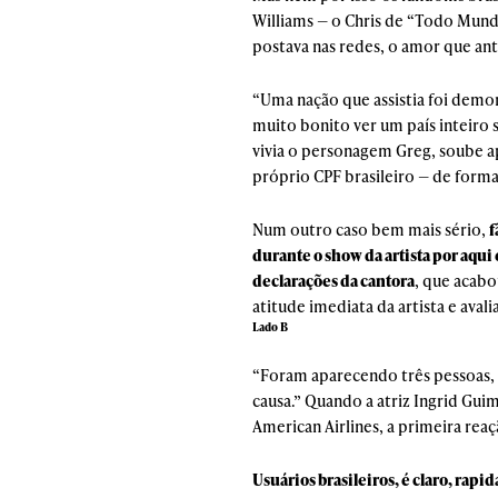
Williams — o Chris de “Todo Mund
postava nas redes, o amor que an
“Uma nação que assistia foi demon
muito bonito ver um país inteiro 
vivia o personagem Greg, soube 
próprio CPF brasileiro — de forma 
Num outro caso bem mais sério,
f
durante o show da artista por aqu
declarações da cantora
, que acabo
atitude imediata da artista e avali
Lado B
“Foram aparecendo três pessoas, 
causa.” Quando a atriz Ingrid Gui
American Airlines, a primeira rea
Usuários brasileiros, é claro, ra