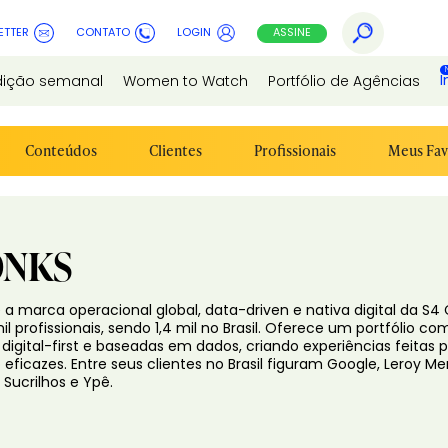
ETTER
CONTATO
LOGIN
ASSINE
I
dição semanal
Women to Watch
Portfólio de Agências
Conteúdos
Clientes
Profissionais
Meus Fav
NKS
 a marca operacional global, data-driven e nativa digital da S
il profissionais, sendo 1,4 mil no Brasil. Oferece um portfólio c
digital-first e baseadas em dados, criando experiências feita
eficazes. Entre seus clientes no Brasil figuram Google, Leroy Merl
, Sucrilhos e Ypê.