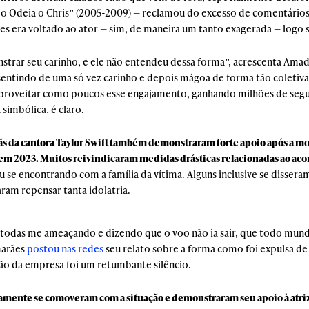
o Odeia o Chris” (2005-2009) — reclamou do excesso de comentários 
tes era voltado ao ator — sim, de maneira um tanto exagerada — logo
strar seu carinho, e ele não entendeu dessa forma”, acrescenta Amado.
sentindo de uma só vez carinho e depois mágoa de forma tão coletiva.
aproveitar como poucos esse engajamento, ganhando milhões de segu
simbólica, é claro.
ãs da cantora Taylor Swift também demonstraram forte apoio após a m
i em 2023. Muitos reivindicaram medidas drásticas relacionadas ao a
u se encontrando com a família da vítima. Alguns inclusive se disser
aram repensar tanta idolatria.
todas me ameaçando e dizendo que o voo não ia sair, que todo mund
marães
postou nas redes
seu relato sobre a forma como foi expulsa de
ção da empresa foi um retumbante silêncio.
pidamente se comoveram com a situação e demonstraram seu apoio à at