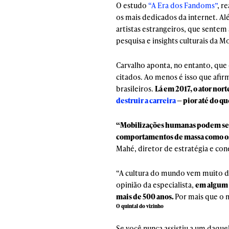
O estudo
“A Era dos Fandoms”
, r
os mais dedicados da internet. A
artistas estrangeiros, que sentem
pesquisa e insights culturais da M
Carvalho aponta, no entanto, que
citados. Ao menos é isso que afi
brasileiros.
Lá em 2017, o ator no
destruir a carreira
— pior até do qu
“Mobilizações humanas podem ser
comportamentos de massa como os 
Mahé, diretor de estratégia e co
“A cultura do mundo vem muito da 
opinião da especialista,
em algum 
mais de 500 anos.
Por mais que o 
O quintal do vizinho
Se você nunca assistiu a um daque