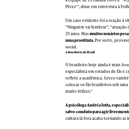
Pérez’”, disse em entrevista à Folh
Um caso evidente foi a reação à 
“Ninguém vai lembrar”, “atuação m
25 anos. Mas
muitos usuários pesa
uma prostituta.
Por sorte, provav
social.
A descoberta do Brasil
O brasileiro hoje ainda é mais
lov
especialista em estudos de fãs e c
reflete a acadêmica. Greco també
colocar os fãs brasileiros sob um
muito felizes.”
A psicóloga Andréa Jotta, especia
salvo-conduto para agir livrement
cultura lá fora acaba tornando as 