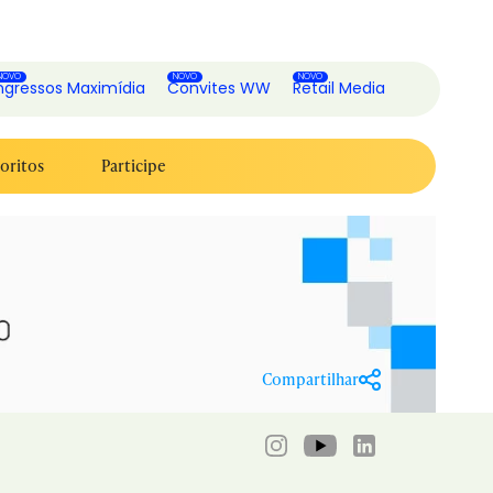
ngressos Maximídia
Convites WW
Retail Media
oritos
Participe
Compartilhar