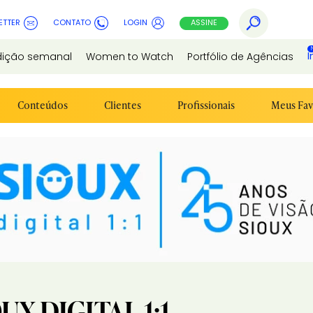
ETTER
CONTATO
LOGIN
ASSINE
I
dição semanal
Women to Watch
Portfólio de Agências
Conteúdos
Clientes
Profissionais
Meus Fav
UX DIGITAL 1:1