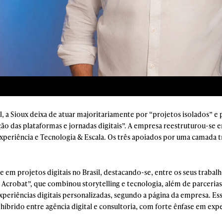
l, a Sioux deixa de atuar majoritariamente por “projetos isolados” e 
ção das plataformas e jornadas digitais”. A empresa reestruturou-se 
periência e Tecnologia & Escala. Os três apoiados por uma camada tran
e em projetos digitais no Brasil, destacando-se, entre os seus trabal
robat”, que combinou storytelling e tecnologia, além de parceria
eriências digitais personalizadas, segundo a página da empresa. Ess
íbrido entre agência digital e consultoria, com forte ênfase em exp