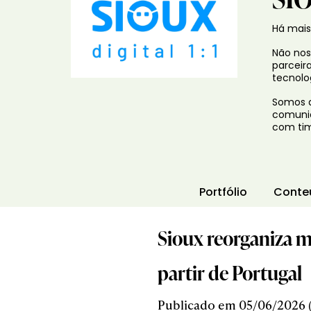
Há mais
Não no
parceir
tecnolo
Somos a
comunic
com tim
Portfólio
Conte
Sioux reorganiza m
partir de Portugal
Publicado em 05/06/2026 (6