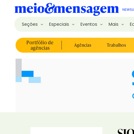
NEWSL
Seções
Especiais
Eventos
Mais
E
Portfólio de
Agências
Trabalhos
agências
SIO