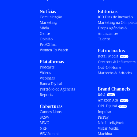
Notícias
Editoriais
Comunicação
100 Dias de Inovação
Marketing
Marketing na Olimpíad
Mídia
Drops Agências &
Gente
Anunciantes
Opinião
Talento
ProXXIma
Women To Watch
Patrocinados
Retail Media
Plataformas
Creators & Influencers
Podcasts
Out-Of-Home
Vídeos
Martechs & Adtechs
Webinars
Banca Digital
Brand Channels
Portfólio de Agências
IMO
Reports
Amazon Ads
Coberturas
OPL Digital
Cannes Lions
Impulso
SXSW
PicPay
MWC
Nós Inteligência
NRF
Vistar Media
WW Summit
Machina