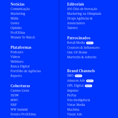
Notícias
Editoriais
Comunicação
100 Dias de Inovação
Marketing
Marketing na Olimpíada
Mídia
Drops Agências &
Gente
Anunciantes
Opinião
Talento
ProXXIma
Women To Watch
Patrocinados
Retail Media
Plataformas
Creators & Influencers
Podcasts
Out-Of-Home
Vídeos
Martechs & Adtechs
Webinars
Banca Digital
Brand Channels
Portfólio de Agências
IMO
Reports
Amazon Ads
Coberturas
OPL Digital
Cannes Lions
Impulso
SXSW
PicPay
MWC
Nós Inteligência
NRF
Vistar Media
WW Summit
Machina
Evento ProXXIma
Viasat Ads