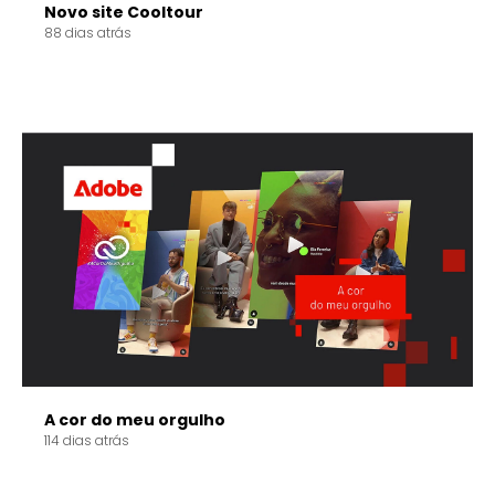
Novo site Cooltour
88 dias atrás
A cor do meu orgulho
114 dias atrás