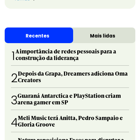
Recentes
Mais lidas
A importância de redes pessoais para a
1
construção da liderança
Depois da Grapa, Dreamers adiciona Oma
2
Creators
Guaraná Antarctica e PlayStation criam
3
arena gamer em SP
Meli Music terá Anitta, Pedro Sampaio e
4
Gloria Groove
Natura reposiciona Faces para disputar a