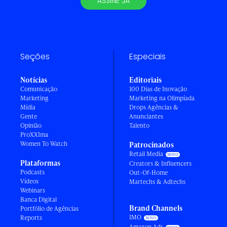
ASSINE JÁ
Seções
Especiais
Notícias
Editoriais
Comunicação
100 Dias de Inovação
Marketing
Marketing na Olimpíada
Mídia
Drops Agências &
Gente
Anunciantes
Opinião
Talento
ProXXIma
Women To Watch
Patrocinados
Retail Media
Plataformas
Creators & Influencers
Podcasts
Out-Of-Home
Vídeos
Martechs & Adtechs
Webinars
Banca Digital
Brand Channels
Portfólio de Agências
IMO
Reports
Amazon Ads