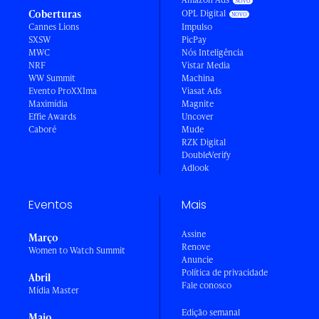
Coberturas
OPL Digital
Cannes Lions
Impulso
SXSW
PicPay
MWC
Nós Inteligência
NRF
Vistar Media
WW Summit
Machina
Evento ProXXIma
Viasat Ads
Maximídia
Magnite
Effie Awards
Uncover
Caboré
Mude
RZK Digital
DoubleVerify
Adlook
Eventos
Mais
Assine
Março
Renove
Women to Watch Summit
Anuncie
Política de privacidade
Abril
Fale conosco
Mídia Master
Edição semanal
Maio