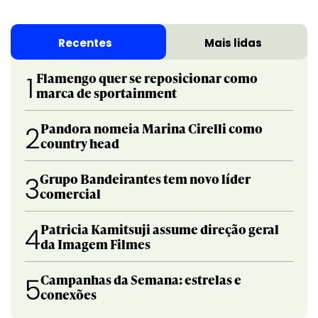
Recentes
Mais lidas
Flamengo quer se reposicionar como
1
marca de sportainment
Pandora nomeia Marina Cirelli como
2
country head
Grupo Bandeirantes tem novo líder
3
comercial
Patricia Kamitsuji assume direção geral
4
da Imagem Filmes
Campanhas da Semana: estrelas e
5
conexões