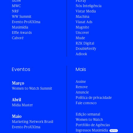
SXSW
PicPay
MWC
Nós Inteligência
NRF
Vistar Media
WW Summit
Machina
Evento ProXXIma
Viasat Ads
Maximídia
Magnite
Effie Awards
Uncover
Caboré
Mude
RZK Digital
DoubleVerify
Adlook
Eventos
Mais
Assine
Março
Renove
Women to Watch Summit
Anuncie
Política de privacidade
Abril
Fale conosco
Mídia Master
Edição semanal
Maio
Women to Watch
Marketing Network Brasil
Portfólio de Agências
Evento ProXXIma
Ingressos Maximídia