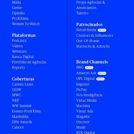
Mídia
Drops Agências &
Gente
Anunciantes
Opinião
Talento
ProXXIma
Women To Watch
Patrocinados
Retail Media
Plataformas
Creators & Influencers
Podcasts
Out-Of-Home
Vídeos
Martechs & Adtechs
Webinars
Banca Digital
Brand Channels
Portfólio de Agências
IMO
Reports
Amazon Ads
Coberturas
OPL Digital
Cannes Lions
Impulso
SXSW
PicPay
MWC
Nós Inteligência
NRF
Vistar Media
WW Summit
Machina
Evento ProXXIma
Viasat Ads
Maximídia
Magnite
Effie Awards
Uncover
Caboré
Mude
RZK Digital