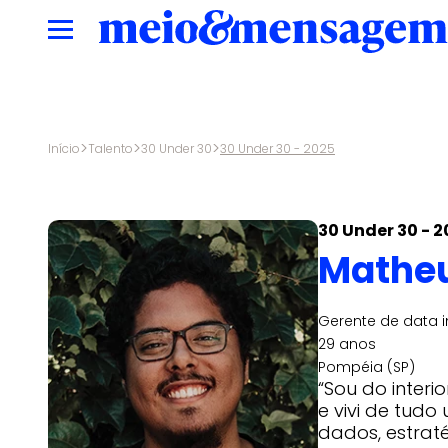
>
>
>
Início
Talento
30 Under 30
30 Under 30 - 2025
30 Under 30 - 2
Matheu
Gerente de data i
29 anos
Pompéia (SP)
“Sou do interi
e vivi de tudo
dados, estraté