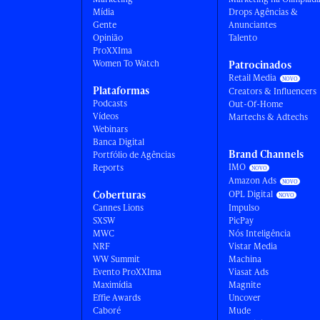
Mídia
Drops Agências &
Gente
Anunciantes
Opinião
Talento
ProXXIma
Women To Watch
Patrocinados
Retail Media
Plataformas
Creators & Influencers
Podcasts
Out-Of-Home
Vídeos
Martechs & Adtechs
Webinars
Banca Digital
Brand Channels
Portfólio de Agências
IMO
Reports
Amazon Ads
Coberturas
OPL Digital
Cannes Lions
Impulso
SXSW
PicPay
MWC
Nós Inteligência
NRF
Vistar Media
WW Summit
Machina
Evento ProXXIma
Viasat Ads
Maximídia
Magnite
Effie Awards
Uncover
Caboré
Mude