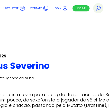
NEWSLETTER
CONTATO
LOGIN
ASSINE
025
s Severino
ntelligence da Suba
or paulista e vim para a capital fazer faculdade. 
 um pouco, de saxofonista a jogador de vôlei. Me e
gia e criação, passando pela Mutato (Draftline), D