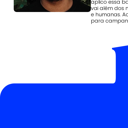
aplico essa b
vai além dos 
e humanas. Ac
para campanh