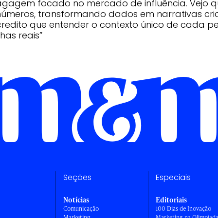
agagem focado no mercado de influência. Vejo 
números, transformando dados em narrativas criat
redito que entender o contexto único de cada p
as reais”
Seções
Especiais
Notícias
Editoriais
Comunicação
100 Dias de Inovação
Marketing
Marketing na Olimpíad