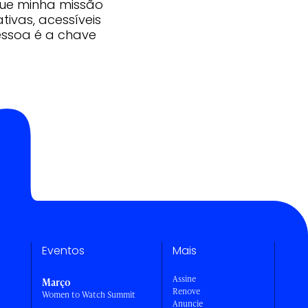
que minha missão
ivas, acessíveis
essoa é a chave
Eventos
Mais
Assine
Março
Renove
Women to Watch Summit
Anuncie
a