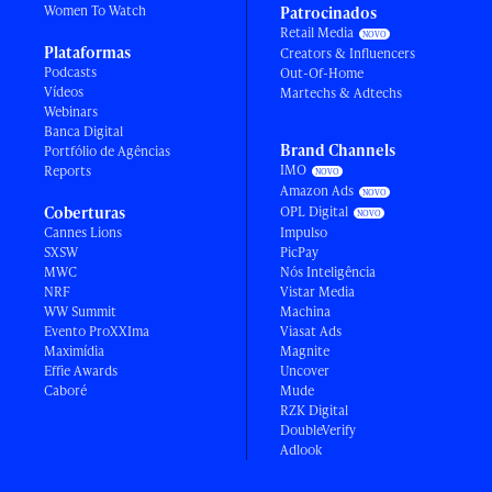
Women To Watch
Patrocinados
Retail Media
Plataformas
Creators & Influencers
Podcasts
Out-Of-Home
Vídeos
Martechs & Adtechs
Webinars
Banca Digital
Brand Channels
Portfólio de Agências
IMO
Reports
Amazon Ads
Coberturas
OPL Digital
Cannes Lions
Impulso
SXSW
PicPay
MWC
Nós Inteligência
NRF
Vistar Media
WW Summit
Machina
Evento ProXXIma
Viasat Ads
Maximídia
Magnite
Effie Awards
Uncover
Caboré
Mude
RZK Digital
DoubleVerify
Adlook