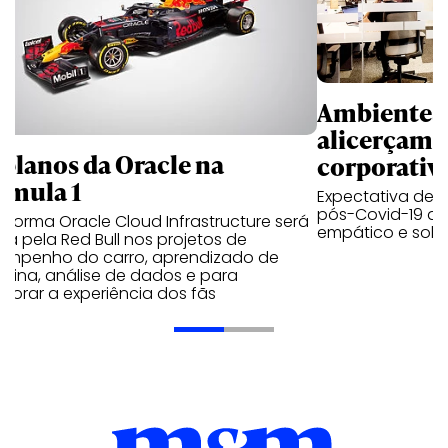
Ambientes 
alicerçam 
 planos da Oracle na
corporativ
rmula 1
Expectativa de p
pós-Covid-19 apo
aforma Oracle Cloud Infrastructure será
empático e solid
a pela Red Bull nos projetos de
empenho do carro, aprendizado de
uina, análise de dados e para
morar a experiência dos fãs