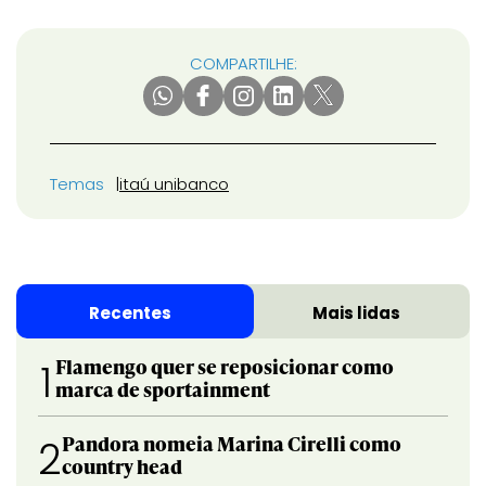
COMPARTILHE:
Temas
itaú unibanco
Recentes
Mais lidas
Flamengo quer se reposicionar como
1
marca de sportainment
Pandora nomeia Marina Cirelli como
2
country head