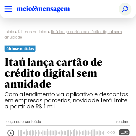
Início
▸
Últimas notícias
▸
Itaú lança cartão de crédito digital sem
anuidade
últimas notícias
Itaú lança cartão de
crédito digital sem
anuidade
Com atendimento via aplicativo e descontos
em empresas parcerias, novidade terá limite
a partir de R$ 1 mil
ouça este conteúdo
readme
1.0x
0:00