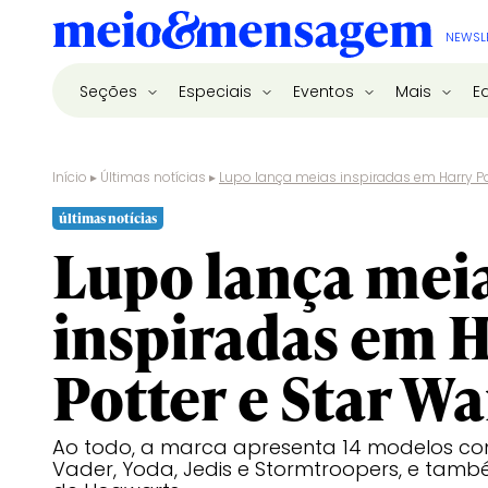
NEWSL
Seções
Especiais
Eventos
Mais
E
Início
▸
Últimas notícias
▸
Lupo lança meias inspiradas em Harry Po
últimas notícias
Lupo lança mei
inspiradas em 
Potter e Star Wa
Ao todo, a marca apresenta 14 modelos com
Vader, Yoda, Jedis e Stormtroopers, e tam