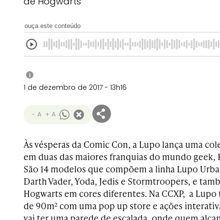
de Hogwarts
ouça este conteúdo
i
1 de dezembro de 2017 - 13h16
- A
+ A
Às vésperas da Comic Con, a Lupo lança uma col
em duas das maiores franquias do mundo geek, Ha
São 14 modelos que compõem a linha Lupo Urban
Darth Vader, Yoda, Jedis e Stormtroopers, e tam
Hogwarts em cores diferentes. Na CCXP, a Lup
de 90m² com uma pop up store e ações interativ
vai ter uma parede de escalada, onde quem alca