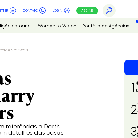
ETTER
CONTATO
LOGIN
ASSINE
I
dição semanal
Women to Watch
Portfólio de Agências
tter e Star Wars
as
1
Harry
rs
2
 referências a Darth
3
bém detalhes das casas