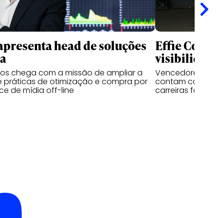
apresenta head de soluções
Effie Colle
ia
visibilidad
sos chega com a missão de ampliar a
Vencedores das 
 práticas de otimização e compra por
contam como o 
e de mídia off-line
carreiras fora d