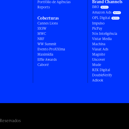
Brand Channels
Portfólio de Agências
IMO
Reports
Amazon Ads
Coberturas
OPL Digital
Cannes Lions
Impulso
SXSW
PicPay
MWC
Nós Inteligência
NRF
Vistar Media
WW Summit
Machina
Evento ProXXIma
Viasat Ads
Maximídia
Magnite
Effie Awards
Uncover
Caboré
Mude
RZK Digital
DoubleVerify
Adlook
 Reservados