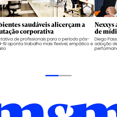
ientes saudáveis alicerçam a
Nexxys 
utação corporativa
de míd
tativa de profissionais para o período pós-
Diego Pas
-19 aponta trabalho mais flexível, empático e
adoção de
ário
performanc