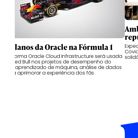
Amb
rep
Os planos da Oracle na Fórmula 1
Expec
Covid
Plataforma Oracle Cloud Infrastructure será usada
solid
pela Red Bull nos projetos de desempenho do
carro, aprendizado de máquina, análise de dados
e para aprimorar a experiência dos fãs