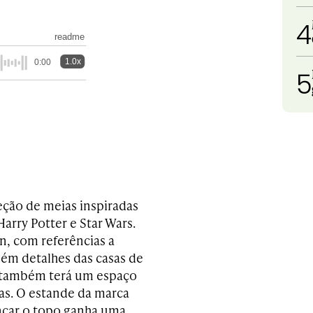
4
readme
1.0x
0:00
5
eção de meias inspiradas
rry Potter e Star Wars.
, com referências a
bém detalhes das casas de
o também terá um espaço
as. O estande da marca
nçar o topo ganha uma