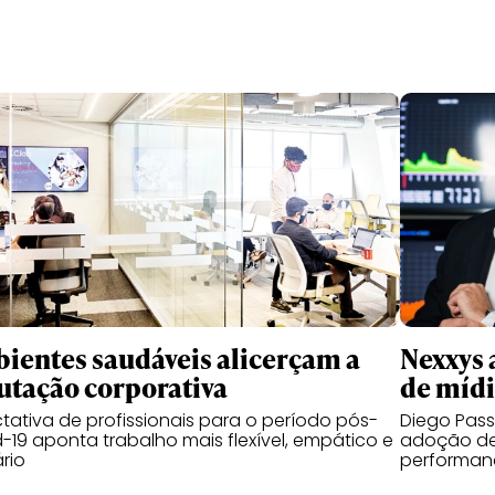
ientes saudáveis alicerçam a
Nexxys 
utação corporativa
de míd
tativa de profissionais para o período pós-
Diego Pas
-19 aponta trabalho mais flexível, empático e
adoção de
ário
performanc