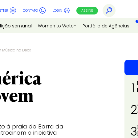
ETTER
CONTATO
LOGIN
ASSINE
I
dição semanal
Women to Watch
Portfólio de Agências
m Música no Deck
mérica
1
ovem
2
eto à praia da Barra da
3
trocinam a iniciativa