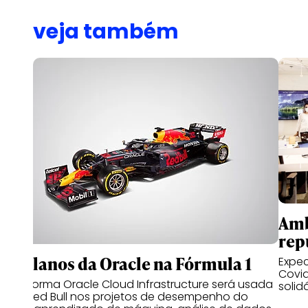
veja também
Amb
rep
Os planos da Oracle na Fórmula 1
Expec
Covid
Plataforma Oracle Cloud Infrastructure será usada
solid
pela Red Bull nos projetos de desempenho do