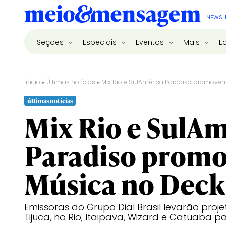
NEWSL
Seções
Especiais
Eventos
Mais
E
Início
▸
Últimas notícias
▸
Mix Rio e SulAmérica Paradiso promove
últimas notícias
Mix Rio e SulA
Paradiso prom
Música no Deck
Emissoras do Grupo Dial Brasil levarão proj
Tijuca, no Rio; Itaipava, Wizard e Catuaba pa