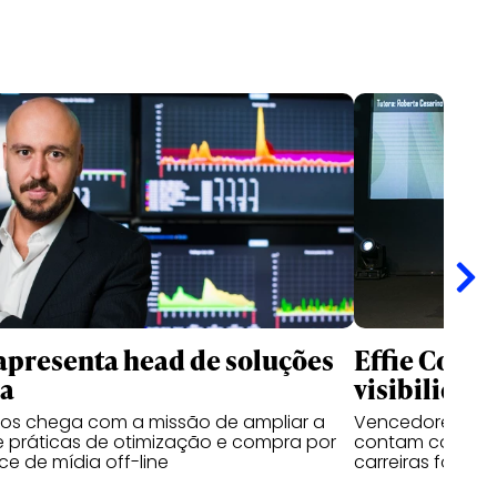
apresenta head de soluções
Effie Colle
ia
visibilidad
sos chega com a missão de ampliar a
Vencedores das 
 práticas de otimização e compra por
contam como o 
e de mídia off-line
carreiras fora d