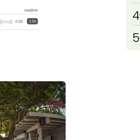
4
readme
1.0x
0:00
5