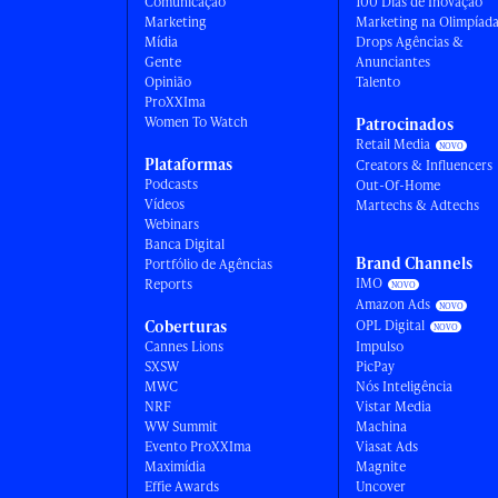
Comunicação
100 Dias de Inovação
Marketing
Marketing na Olimpíad
Mídia
Drops Agências &
Gente
Anunciantes
Opinião
Talento
ProXXIma
Women To Watch
Patrocinados
Retail Media
Plataformas
Creators & Influencers
Podcasts
Out-Of-Home
Vídeos
Martechs & Adtechs
Webinars
Banca Digital
Brand Channels
Portfólio de Agências
IMO
Reports
Amazon Ads
Coberturas
OPL Digital
Cannes Lions
Impulso
SXSW
PicPay
MWC
Nós Inteligência
NRF
Vistar Media
WW Summit
Machina
Evento ProXXIma
Viasat Ads
Maximídia
Magnite
Effie Awards
Uncover