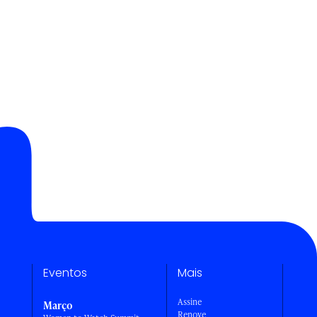
Eventos
Mais
Assine
Março
Renove