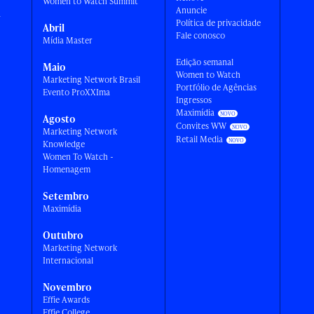
Women to Watch Summit
Anuncie
a
Política de privacidade
Abril
Fale conosco
Mídia Master
Edição semanal
Maio
Women to Watch
Marketing Network Brasil
Portfólio de Agências
Evento ProXXIma
Ingressos
Maximídia
Agosto
Convites WW
Marketing Network
Retail Media
Knowledge
Women To Watch -
Homenagem
Setembro
Maximídia
Outubro
Marketing Network
Internacional
Novembro
Effie Awards
Effie College