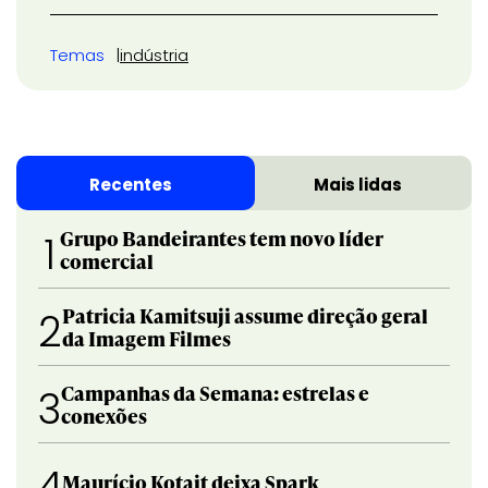
Temas
indústria
Recentes
Mais lidas
Grupo Bandeirantes tem novo líder
1
comercial
Patricia Kamitsuji assume direção geral
2
da Imagem Filmes
Campanhas da Semana: estrelas e
3
conexões
4
Maurício Kotait deixa Spark