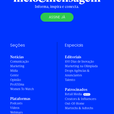
Informa, inspira e conecta.
ASSINE JÁ
Seções
Especiais
Notícias
Editoriais
Comunicação
100 Dias de Inovação
Marketing
Marketing na Olimpíada
Mídia
Drops Agências &
Gente
Anunciantes
Opinião
Talento
ProXXIma
Women To Watch
Patrocinados
Retail Media
Plataformas
Creators & Influencers
Podcasts
Out-Of-Home
Vídeos
Martechs & Adtechs
Webinars