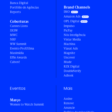
Banca Digital
Brand Channels
Portfólio de Agências
IMO
Reports
Amazon Ads
Coberturas
OPL Digital
Cannes Lions
Impulso
SXSW
PicPay
MWC
Nós Inteligência
NRF
Vistar Media
WW Summit
Machina
Evento ProXXIma
Viasat Ads
Maximídia
Magnite
Effie Awards
Uncover
Caboré
Mude
RZK Digital
DoubleVerify
Adlook
Eventos
Mais
Assine
Março
Renove
Women to Watch Summit
Anuncie