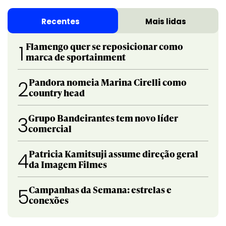
Recentes
Mais lidas
Flamengo quer se reposicionar como
1
marca de sportainment
Pandora nomeia Marina Cirelli como
2
country head
Grupo Bandeirantes tem novo líder
3
comercial
Patricia Kamitsuji assume direção geral
4
da Imagem Filmes
Campanhas da Semana: estrelas e
5
conexões