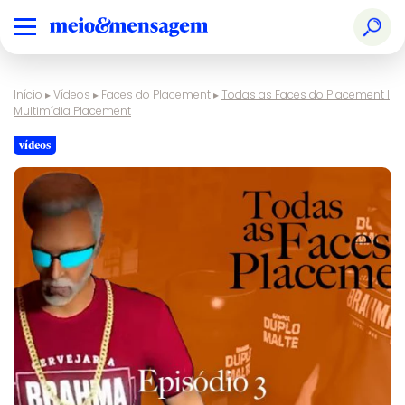
Início
▸
Vídeos
▸
Faces do Placement
▸
Todas as Faces do Placement I
Multimídia Placement
vídeos