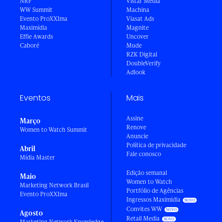
NRF
Vistar Media
WW Summit
Machina
Evento ProXXIma
Viasat Ads
Maximídia
Magnite
Effie Awards
Uncover
Caboré
Mude
RZK Digital
DoubleVerify
Adlook
Eventos
Mais
Assine
Março
Renove
Women to Watch Summit
Anuncie
Política de privacidade
Abril
Fale conosco
Mídia Master
Edição semanal
Maio
Women to Watch
Marketing Network Brasil
Portfólio de Agências
Evento ProXXIma
Ingressos Maximídia
Convites WW
Agosto
Retail Media
Marketing Network Knowledge