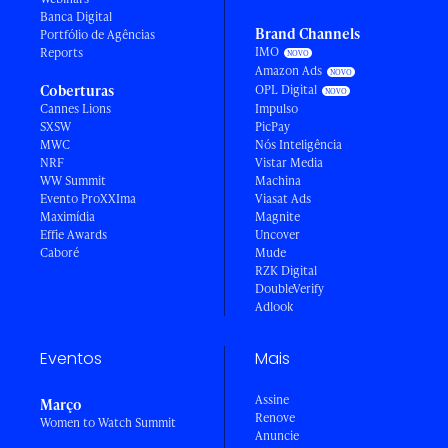
Banca Digital
Brand Channels
Portfólio de Agências
IMO
Reports
Amazon Ads
Coberturas
OPL Digital
Cannes Lions
Impulso
SXSW
PicPay
MWC
Nós Inteligência
NRF
Vistar Media
WW Summit
Machina
Evento ProXXIma
Viasat Ads
Maximídia
Magnite
Effie Awards
Uncover
Caboré
Mude
RZK Digital
DoubleVerify
Adlook
Eventos
Mais
Assine
Março
Renove
Women to Watch Summit
Anuncie