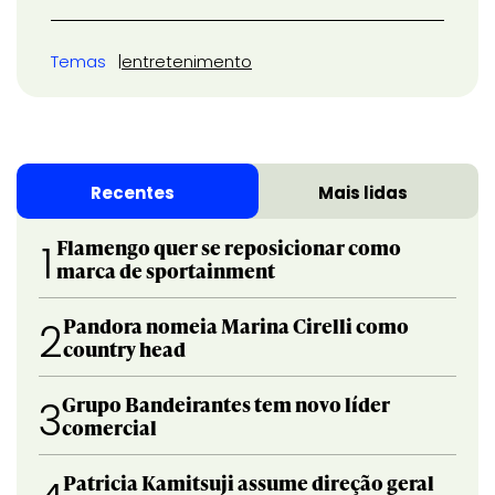
Temas
entretenimento
Recentes
Mais lidas
Flamengo quer se reposicionar como
1
marca de sportainment
Pandora nomeia Marina Cirelli como
2
country head
Grupo Bandeirantes tem novo líder
3
comercial
Patricia Kamitsuji assume direção geral