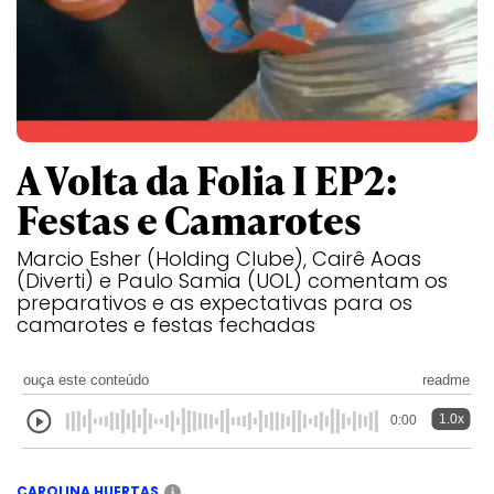
A Volta da Folia I EP2:
Festas e Camarotes
Marcio Esher (Holding Clube), Cairê Aoas
(Diverti) e Paulo Samia (UOL) comentam os
preparativos e as expectativas para os
camarotes e festas fechadas
ouça este conteúdo
readme
1.0x
0:00
CAROLINA HUERTAS
i