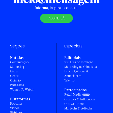
Informa, inspira e conecta.
ASSINE JÁ
Seções
Especiais
Notícias
Editoriais
Comunicação
100 Dias de Inovação
Marketing
Marketing na Olimpíada
Mídia
Drops Agências &
Gente
Anunciantes
Opinião
Talento
ProXXIma
Women To Watch
Patrocinados
Retail Media
Plataformas
Creators & Influencers
Podcasts
Out-Of-Home
Vídeos
Martechs & Adtechs
Webinars