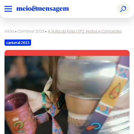
Início
▸
Carnaval 2023
▸
A Volta da Folia I EP2: Festas e Camarotes
carnaval 2023