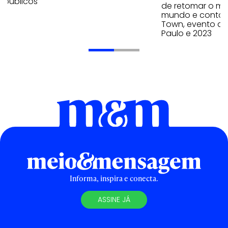
 públicos
de retomar o mai
mundo e contou 
Town, evento qu
Paulo e 2023
Informa, inspira e conecta.
ASSINE JÁ