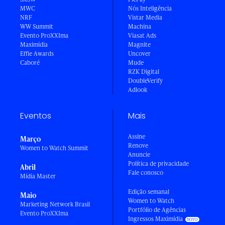
MWC
Nós Inteligência
NRF
Vistar Media
WW Summit
Machina
Evento ProXXIma
Viasat Ads
Maximídia
Magnite
Effie Awards
Uncover
Caboré
Mude
RZK Digital
DoubleVerify
Adlook
Eventos
Mais
Assine
Março
Renove
Women to Watch Summit
Anuncie
Política de privacidade
Abril
Fale conosco
Mídia Master
Edição semanal
Maio
Women to Watch
Marketing Network Brasil
Portfólio de Agências
Evento ProXXIma
Ingressos Maximídia