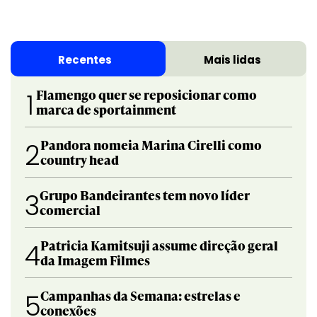
Recentes
Mais lidas
Flamengo quer se reposicionar como
1
marca de sportainment
Pandora nomeia Marina Cirelli como
2
country head
Grupo Bandeirantes tem novo líder
3
comercial
Patricia Kamitsuji assume direção geral
4
da Imagem Filmes
Campanhas da Semana: estrelas e
5
conexões