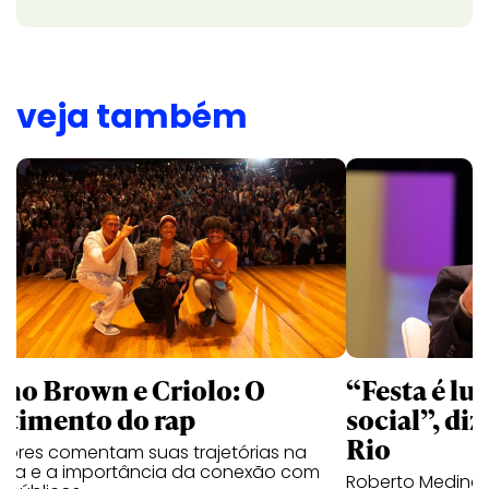
veja também
no Brown e Criolo: O
“Festa é luc
ntimento do rap
social”, diz
Rio
tores comentam suas trajetórias na
ica e a importância da conexão com
Roberto Medina 