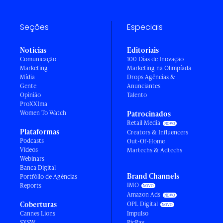
Seções
Especiais
Notícias
Editoriais
Comunicação
100 Dias de Inovação
Marketing
Marketing na Olimpíada
Mídia
Drops Agências &
Gente
Anunciantes
Opinião
Talento
ProXXIma
Women To Watch
Patrocinados
Retail Media
Plataformas
Creators & Influencers
Podcasts
Out-Of-Home
Vídeos
Martechs & Adtechs
Webinars
Banca Digital
Brand Channels
Portfólio de Agências
IMO
Reports
Amazon Ads
Coberturas
OPL Digital
Cannes Lions
Impulso
SXSW
PicPay