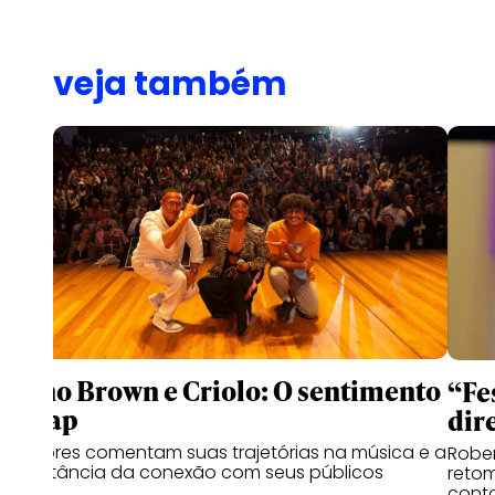
veja também
Mano Brown e Criolo: O sentimento
“Fes
do rap
dir
Cantores comentam suas trajetórias na música e a
Rober
importância da conexão com seus públicos
retom
conto