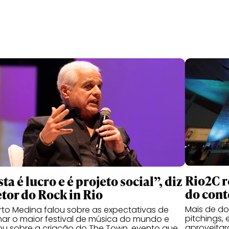
Rio2C r
ta é lucro e é projeto social”, diz
do cont
etor do Rock in Rio
Mais de doi
to Medina falou sobre as expectativas de
pitchings,
ar o maior festival de música do mundo e
aproveitar
u sobre a criação do The Town, evento que