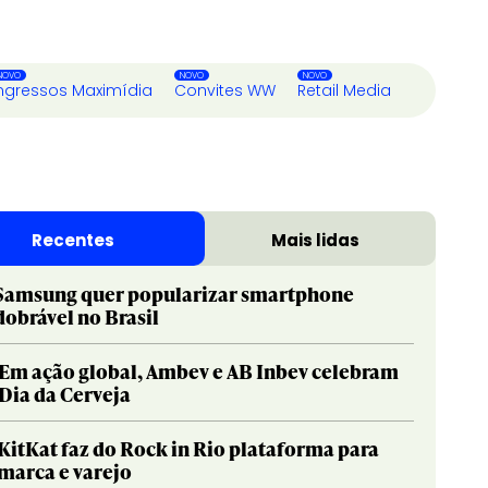
ngressos Maximídia
Convites WW
Retail Media
Recentes
Mais lidas
Samsung quer popularizar smartphone
dobrável no Brasil
Em ação global, Ambev e AB Inbev celebram
Dia da Cerveja
KitKat faz do Rock in Rio plataforma para
marca e varejo