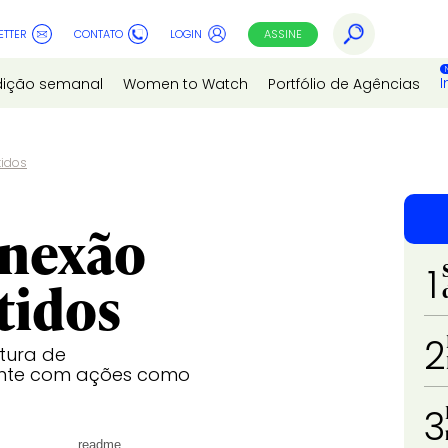
ETTER
CONTATO
LOGIN
ASSINE
I
dição semanal
Women to Watch
Portfólio de Agências
tidos
onexão
1
tidos
2
utura de
ente com ações como
3
readme