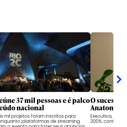
eúne 37 mil pessoas e é palco
O sucesso p
eúdo nacional
Anatomy
s mil projetos foram inscritos para
Executiva, roteir
 enquanto plataformas de streaming
2005, contam o
am o evento para fazer seus anúncios