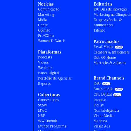
Notícias
Editoriais
Comunicação
100 Dias de Inovação
Marketing
Marketing na Olimpíad
Mídia
Drops Agências &
Gente
Anunciantes
Opinião
Talento
ProXXIma
Women To Watch
Patrocinados
Retail Media
Plataformas
Creators & Influencers
Podcasts
Out-Of-Home
Vídeos
Martechs & Adtechs
Webinars
Banca Digital
Brand Channels
Portfólio de Agências
IMO
Reports
Amazon Ads
Coberturas
OPL Digital
Cannes Lions
Impulso
SXSW
PicPay
MWC
Nós Inteligência
NRF
Vistar Media
WW Summit
Machina
Evento ProXXIma
Viasat Ads