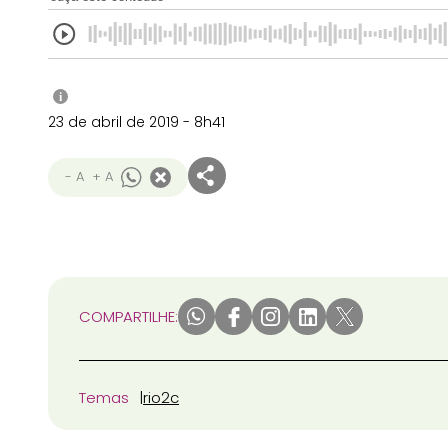
i
23 de abril de 2019 - 8h41
- A
+ A
COMPARTILHE:
Temas
rio2c