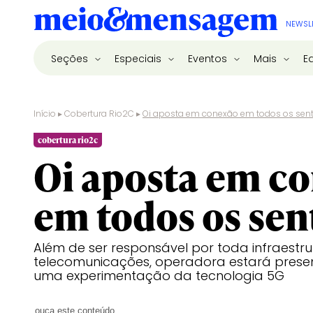
NEWSL
Seções
Especiais
Eventos
Mais
E
Início
▸
Cobertura Rio2C
▸
Oi aposta em conexão em todos os sen
cobertura rio2c
Oi aposta em c
em todos os sen
Além de ser responsável por toda infraestr
telecomunicações, operadora estará pres
uma experimentação da tecnologia 5G
ouça este conteúdo