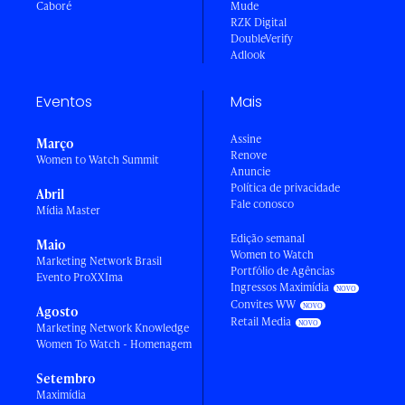
Caboré
Mude
RZK Digital
DoubleVerify
Adlook
Eventos
Mais
Assine
Março
Renove
Women to Watch Summit
Anuncie
Política de privacidade
Abril
Fale conosco
Mídia Master
Edição semanal
Maio
Women to Watch
Marketing Network Brasil
Portfólio de Agências
Evento ProXXIma
Ingressos Maximídia
Convites WW
Agosto
Retail Media
Marketing Network Knowledge
Women To Watch - Homenagem
Setembro
Maximídia