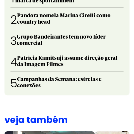
marca de sportainment
Pandora nomeia Marina Cirelli como
2
country head
Grupo Bandeirantes tem novo líder
3
comercial
Patricia Kamitsuji assume direção geral
4
da Imagem Filmes
Campanhas da Semana: estrelas e
5
conexões
veja também