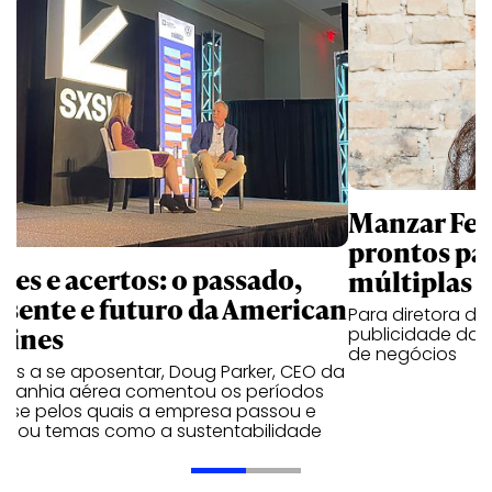
Manzar Fer
prontos par
ses e acertos: o passado,
múltiplas 
esente e futuro da American
Para diretora d
rlines
publicidade da 
de negócios
tes a se aposentar, Doug Parker, CEO da
panhia aérea comentou os períodos
rise pelos quais a empresa passou e
rdou temas como a sustentabilidade