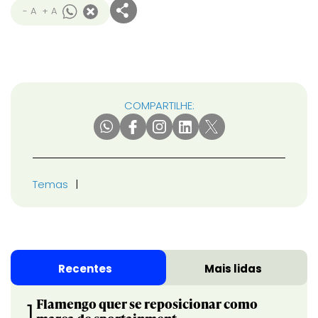
- A
+ A
COMPARTILHE:
Temas
Recentes
Mais lidas
Flamengo quer se reposicionar como
1