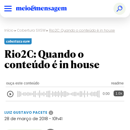
Início
▸
Cobertura SXSW
▸
Rio2C: Quando o conteúdo é in house
cobertura sxsw
Rio2C: Quando o
conteúdo é in house
ouça este conteúdo
readme
1.0x
0:00
LUIZ GUSTAVO PACETE
i
28 de março de 2018 - 10h41