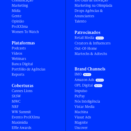
Comunicação
100 Dias de Inovação
Marketing
Marketing na Olimpíada
Mídia
Drops Agências &
Gente
Anunciantes
Opinião
Talento
ProXXIma
Women To Watch
Patrocinados
Retail Media
Plataformas
Creators & Influencers
Podcasts
Out-Of-Home
Vídeos
Martechs & Adtechs
Webinars
Banca Digital
Brand Channels
Portfólio de Agências
IMO
Reports
Amazon Ads
Coberturas
OPL Digital
Cannes Lions
Impulso
SXSW
PicPay
MWC
Nós Inteligência
NRF
Vistar Media
WW Summit
Machina
Evento ProXXIma
Viasat Ads
Maximídia
Magnite
Effie Awards
Uncover