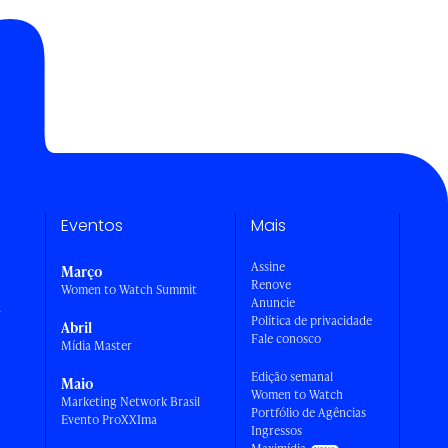
Eventos
Mais
Assine
Março
Renove
Women to Watch Summit
Anuncie
a
Política de privacidade
Abril
Fale conosco
Mídia Master
Edição semanal
Maio
Women to Watch
Marketing Network Brasil
Portfólio de Agências
Evento ProXXIma
Ingressos