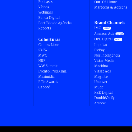
Podcasts
Out-Of-Home
Vídeos
Martechs & Adtechs
Webinars
Banca Digital
Brand Channels
Portfólio de Agências
IMO
Reports
Amazon Ads
Coberturas
OPL Digital
Cannes Lions
Impulso
SXSW
PicPay
MWC
Nós Inteligência
NRF
Vistar Media
WW Summit
Machina
Evento ProXXIma
Viasat Ads
Maximídia
Magnite
Effie Awards
Uncover
Caboré
Mude
RZK Digital
DoubleVerify
Adlook