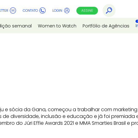
ETTER
CONTATO
LOGIN
ASSINE
I
dição semanal
Women to Watch
Portfólio de Agências
ju e sócia da Gana, começou a trabalhar com marketing 
s de diversidade, inclusão e educação e já foi premiada e
mbro do Júri Effie Awards 2021 e MMA Smarties Brasil e pr