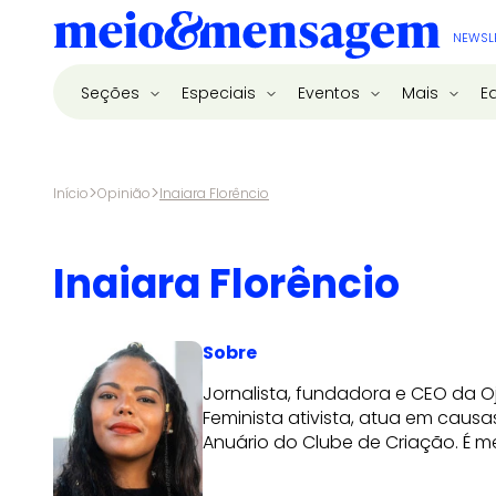
NEWSL
Seções
Especiais
Eventos
Mais
E
>
>
Início
Opinião
Inaiara Florêncio
Inaiara Florêncio
Sobre
Jornalista, fundadora e CEO da O
Feminista ativista, atua em causa
Anuário do Clube de Criação. É me