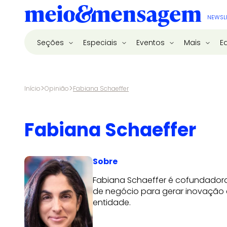
NEWSL
Seções
Especiais
Eventos
Mais
E
>
>
Início
Opinião
Fabiana Schaeffer
Fabiana Schaeffer
Sobre
Fabiana Schaeffer é cofundadora 
de negócio para gerar inovação e 
entidade.