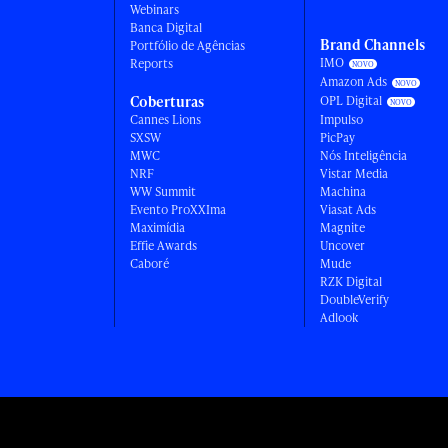
Webinars
Banca Digital
Brand Channels
Portfólio de Agências
IMO
Reports
Amazon Ads
Coberturas
OPL Digital
Cannes Lions
Impulso
SXSW
PicPay
MWC
Nós Inteligência
NRF
Vistar Media
WW Summit
Machina
Evento ProXXIma
Viasat Ads
Maximídia
Magnite
Effie Awards
Uncover
Caboré
Mude
RZK Digital
DoubleVerify
Adlook