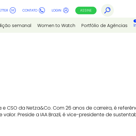
ETTER
CONTATO
LOGIN
ASSINE
I
dição semanal
Women to Watch
Portfólio de Agências
e CSO da Netza&Co. Com 26 anos de carreira, é referênc
valor. Preside a IAA Brazil, é vice-presidente de susten