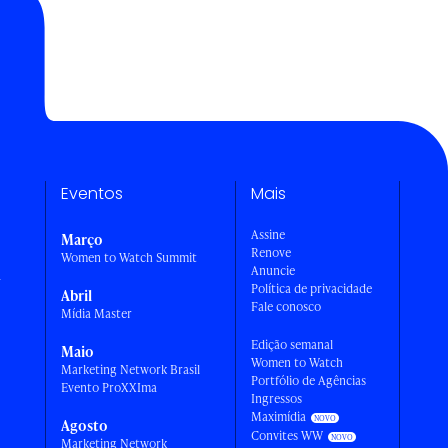
Eventos
Mais
Assine
Março
Renove
Women to Watch Summit
Anuncie
a
Política de privacidade
Abril
Fale conosco
Mídia Master
Edição semanal
Maio
Women to Watch
Marketing Network Brasil
Portfólio de Agências
Evento ProXXIma
Ingressos
Maximídia
Agosto
Convites WW
Marketing Network